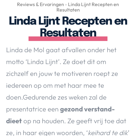
Over Valerie
Reviews & Ervaringen
Linda Lijnt Recepten en
Resultaten
Over Valerie
Linda Lijnt Recepten en
De Top 5
Resultaten
Contact
Linda de Mol gaat afvallen onder het
VALERIE'S CHOICE
motto ‘Linda Lijnt’. Ze doet dit om
Food & Drinks
Health & Beauty
Gadgets
Huis & Tuin
zichzelf en jouw te motiveren roept ze
Travel
Lifestyle
iedereen op om met haar mee te
doen.Gedurende zes weken zal de
presentatrice een
gezond verstand-
dieet
op na houden. Ze geeft vrij toe dat
ze, in haar eigen woorden, ‘
keihard te dik
’