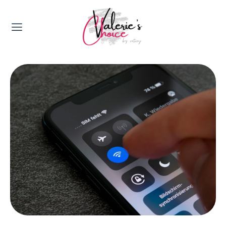
Valerie's Topics
Travel & Culture
Food & Drinks
Happyness & Opmerkelijk
Lifestyle, Sport & Duurzaamheid
Gadgets & Tech
Top 5 van Valerie
Health & Beauty
Huis & Tuin
Nieuws & Media