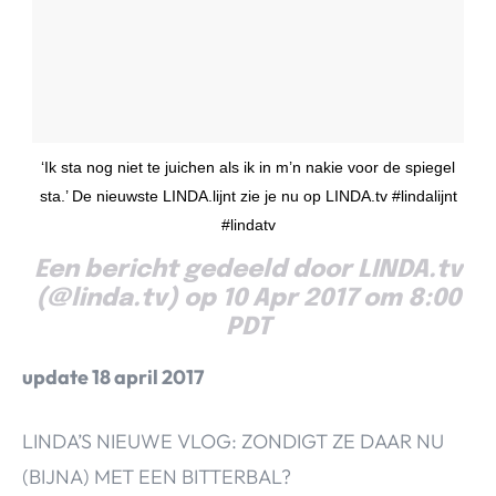
‘Ik sta nog niet te juichen als ik in m’n nakie voor de spiegel
sta.’ De nieuwste LINDA.lijnt zie je nu op LINDA.tv #lindalijnt
#lindatv
Een bericht gedeeld door LINDA.tv
(@linda.tv) op 10 Apr 2017 om 8:00
PDT
update 18 april 2017
LINDA’S NIEUWE VLOG: ZONDIGT ZE DAAR NU
(BIJNA) MET EEN BITTERBAL?