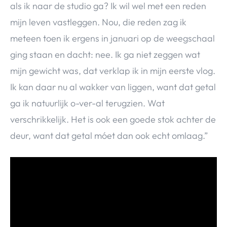
als ik naar de studio ga? Ik wil wel met een reden
mijn leven vastleggen. Nou, die reden zag ik
meteen toen ik ergens in januari op de weegschaal
ging staan en dacht: nee. Ik ga niet zeggen wat
mijn gewicht was, dat verklap ik in mijn eerste vlog.
Ik kan daar nu al wakker van liggen, want dat getal
ga ik natuurlijk o-ver-al terugzien. Wat
verschrikkelijk. Het is ook een goede stok achter de
deur, want dat getal móet dan ook echt omlaag.”