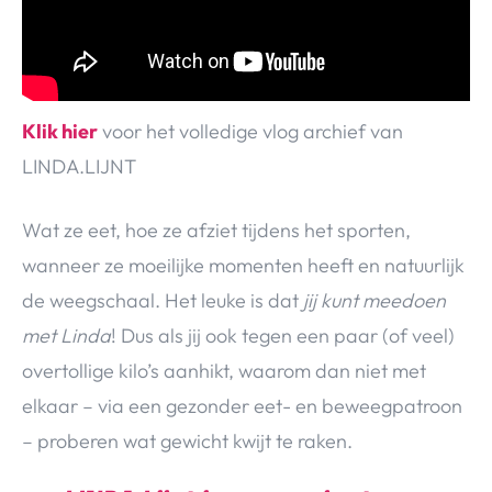
Klik hier
voor het volledige vlog archief van
LINDA.LIJNT
Wat ze eet, hoe ze afziet tijdens het sporten,
wanneer ze moeilijke momenten heeft en natuurlijk
de weegschaal. Het leuke is dat
jij kunt meedoen
met Linda
! Dus als jij ook tegen een paar (of veel)
overtollige kilo’s aanhikt, waarom dan niet met
elkaar – via een gezonder eet- en beweegpatroon
– proberen wat gewicht kwijt te raken.