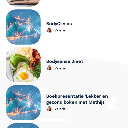
BodyClinics
Valerie
Bodysense Dieet
Valerie
Boekpresentatie ‘Lekker en
gezond koken met Mathijs’
Valerie