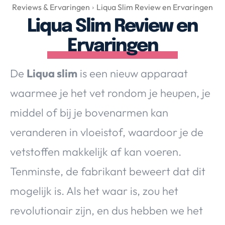
Over Valerie
Reviews & Ervaringen
Liqua Slim Review en Ervaringen
Liqua Slim Review en
Over Valerie
De Top 5
Ervaringen
Contact
De
Liqua slim
is een nieuw apparaat
VALERIE'S CHOICE
waarmee je het vet rondom je heupen, je
middel of bij je bovenarmen kan
Food & Drinks
Health & Beauty
Gadgets
Huis & Tuin
veranderen in vloeistof, waardoor je de
Travel
Lifestyle
vetstoffen makkelijk af kan voeren.
Tenminste, de fabrikant beweert dat dit
mogelijk is. Als het waar is, zou het
revolutionair zijn, en dus hebben we het