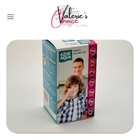
Valerie's Topics
Travel & Culture
Food & Drinks
Happyness & Opmerkelijk
Lifestyle, Sport & Duurzaamheid
Gadgets & Tech
Top 5 van Valerie
Health & Beauty
Huis & Tuin
Nieuws & Media