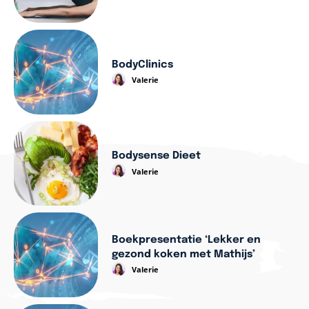
BodyClinics
Valerie
Bodysense Dieet
Valerie
Boekpresentatie ‘Lekker en
gezond koken met Mathijs’
Valerie