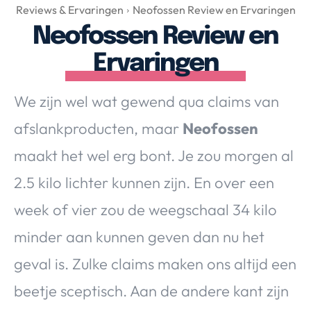
Over Valerie
Reviews & Ervaringen
Neofossen Review en Ervaringen
Neofossen Review en
Over Valerie
De Top 5
Ervaringen
Contact
We zijn wel wat gewend qua claims van
VALERIE'S CHOICE
afslankproducten, maar
Neofossen
maakt het wel erg bont. Je zou morgen al
Food & Drinks
Health & Beauty
Gadgets
Huis & Tuin
2.5 kilo lichter kunnen zijn. En over een
Travel
Lifestyle
week of vier zou de weegschaal 34 kilo
minder aan kunnen geven dan nu het
geval is. Zulke claims maken ons altijd een
beetje sceptisch. Aan de andere kant zijn