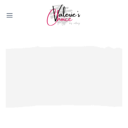
Valerie's Topics
Travel & Culture
Food & Drinks
Happyness & Opmerkelijk
Lifestyle, Sport & Duurzaamheid
Gadgets & Tech
Top 5 van Valerie
Health & Beauty
Huis & Tuin
Nieuws & Media