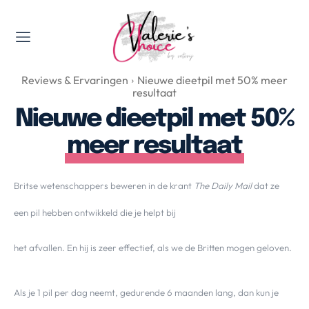
Valerie's Topics
Reviews & Ervaringen
Nieuwe dieetpil met 50% meer
Travel & Culture
resultaat
Food & Drinks
Nieuwe dieetpil met 50%
Happyness & Opmerkelijk
meer resultaat
Lifestyle, Sport & Duurzaamheid
Gadgets & Tech
Britse wetenschappers beweren in de krant
The Daily Mail
dat ze
Top 5 van Valerie
een pil hebben ontwikkeld die je helpt bij
Health & Beauty
Huis & Tuin
het afvallen. En hij is zeer effectief, als we de Britten mogen geloven.
Nieuws & Media
Als je 1 pil per dag neemt, gedurende 6 maanden lang, dan kun je