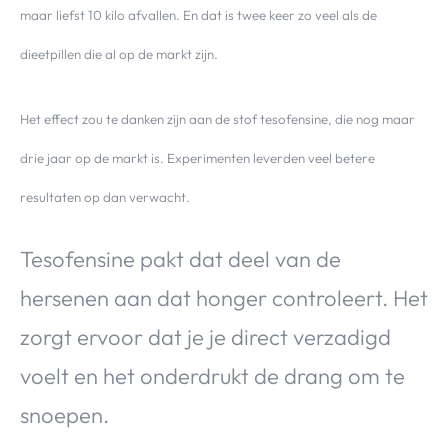
Over Valerie
maar liefst 10 kilo afvallen. En dat is twee keer zo veel als de
Over Valerie
dieetpillen die al op de markt zijn.
De Top 5
Contact
Het effect zou te danken zijn aan de stof tesofensine, die nog maar
drie jaar op de markt is. Experimenten leverden veel betere
VALERIE'S CHOICE
resultaten op dan verwacht.
Food & Drinks
Health & Beauty
Gadgets
Huis & Tuin
Tesofensine pakt dat deel van de
Travel
Lifestyle
hersenen aan dat honger controleert. Het
zorgt ervoor dat je je direct verzadigd
voelt en het onderdrukt de drang om te
snoepen.