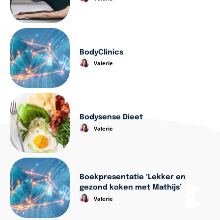
BodyClinics
Valerie
Bodysense Dieet
Valerie
Boekpresentatie ‘Lekker en
gezond koken met Mathijs’
Valerie