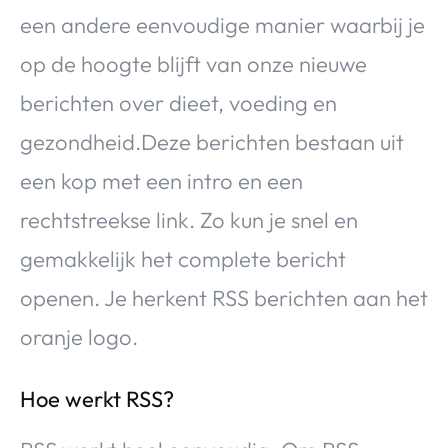
Over Valerie
een andere eenvoudige manier waarbij je
Over Valerie
op de hoogte blijft van onze nieuwe
De Top 5
berichten over dieet, voeding en
Contact
gezondheid.Deze berichten bestaan uit
VALERIE'S CHOICE
een kop met een intro en een
rechtstreekse link. Zo kun je snel en
Food & Drinks
Health & Beauty
Gadgets
Huis & Tuin
gemakkelijk het complete bericht
Travel
Lifestyle
openen. Je herkent RSS berichten aan het
oranje logo.
Hoe werkt RSS?