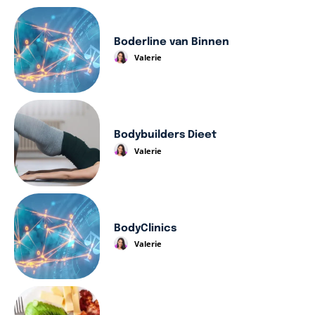
Boderline van Binnen
Valerie
Bodybuilders Dieet
Valerie
BodyClinics
Valerie