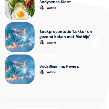
Bodysense Dieet
Valerie
Boekpresentatie ‘Lekker en
gezond koken met Mathijs’
Valerie
BodySlimming Review
Valerie