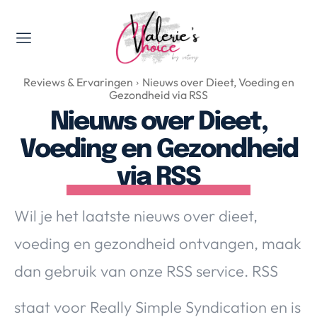
Valerie's Topics
Reviews & Ervaringen
Nieuws over Dieet, Voeding en
Travel & Culture
Gezondheid via RSS
Food & Drinks
Nieuws over Dieet,
Happyness & Opmerkelijk
Voeding en Gezondheid
Lifestyle, Sport & Duurzaamheid
via RSS
Gadgets & Tech
Top 5 van Valerie
Wil je het laatste nieuws over dieet,
Health & Beauty
voeding en gezondheid ontvangen, maak
Huis & Tuin
Nieuws & Media
dan gebruik van onze RSS service. RSS
staat voor Really Simple Syndication en is