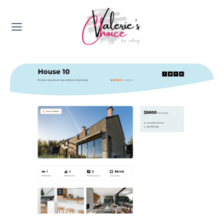
Valerie's Topics
Travel & Culture
Food & Drinks
Happyness & Opmerkelijk
Lifestyle, Sport & Duurzaamheid
Gadgets & Tech
Top 5 van Valerie
Health & Beauty
Huis & Tuin
Nieuws & Media