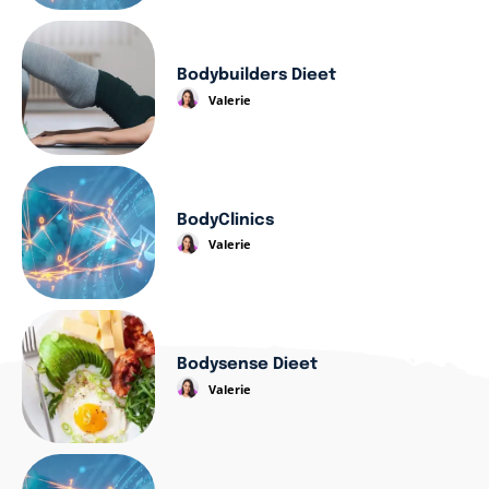
Bodybuilders Dieet
Valerie
BodyClinics
Valerie
Bodysense Dieet
Valerie