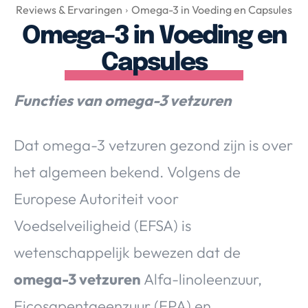
Over Valerie
Reviews & Ervaringen
Omega-3 in Voeding en Capsules
Omega-3 in Voeding en
Over Valerie
De Top 5
Capsules
Contact
Functies van omega-3 vetzuren
VALERIE'S CHOICE
Dat omega-3 vetzuren gezond zijn is over
Food & Drinks
Health & Beauty
Gadgets
Huis & Tuin
het algemeen bekend. Volgens de
Travel
Lifestyle
Europese Autoriteit voor
Voedselveiligheid (EFSA) is
wetenschappelijk bewezen dat de
omega-3 vetzuren
Alfa-linoleenzuur,
Eicosapentaeenzuur (EPA) en