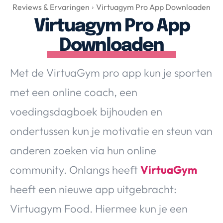
Over Valerie
Reviews & Ervaringen
Virtuagym Pro App Downloaden
Virtuagym Pro App
Over Valerie
De Top 5
Downloaden
Contact
Met de VirtuaGym pro app kun je sporten
VALERIE'S CHOICE
met een online coach, een
voedingsdagboek bijhouden en
Food & Drinks
Health & Beauty
Gadgets
Huis & Tuin
ondertussen kun je motivatie en steun van
Travel
Lifestyle
anderen zoeken via hun online
community. Onlangs heeft
VirtuaGym
heeft een nieuwe app uitgebracht:
Virtuagym Food. Hiermee kun je een