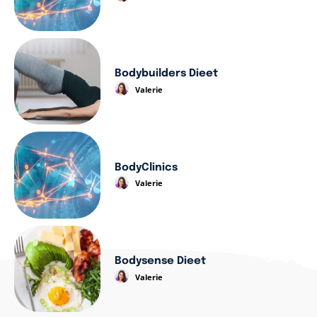
Bodybuilders Dieet
Valerie
BodyClinics
Valerie
Bodysense Dieet
Valerie