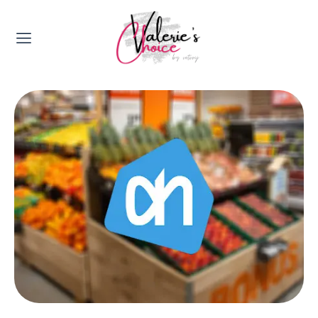
Valerie's Topics
Travel & Culture
Food & Drinks
Happyness & Opmerkelijk
Lifestyle, Sport & Duurzaamheid
Gadgets & Tech
Top 5 van Valerie
Health & Beauty
Huis & Tuin
Nieuws & Media