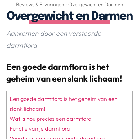
Over Valerie
Reviews & Ervaringen
Overgewicht en Darmen
Overgewicht en Darmen
Over Valerie
De Top 5
Aankomen door een verstoorde
Contact
darmflora
VALERIE'S CHOICE
Een goede darmflora is het
Food & Drinks
Health & Beauty
Gadgets
Huis & Tuin
geheim van een slank lichaam!
Travel
Lifestyle
Een goede darmflora is het geheim van een
slank lichaam!
Wat is nou precies een darmflora
Functie van je darmflora
Voordelen van een gezonde darmflora