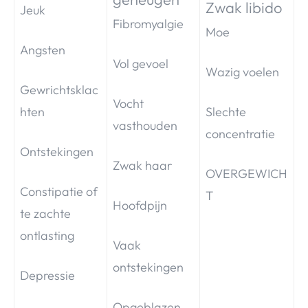
Zwak libido
Jeuk
Fibromyalgie
Moe
Angsten
Vol gevoel
Wazig voelen
Gewrichtsklac
Vocht
hten
Slechte
vasthouden
concentratie
Ontstekingen
Zwak haar
OVERGEWICH
Constipatie of
T
Hoofdpijn
te zachte
ontlasting
Vaak
ontstekingen
Depressie
Opgeblazen