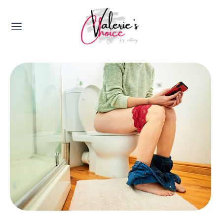
Valerie's Topics
Travel & Culture
Food & Drinks
Happyness & Opmerkelijk
Lifestyle, Sport & Duurzaamheid
Gadgets & Tech
Top 5 van Valerie
Health & Beauty
Huis & Tuin
Nieuws & Media