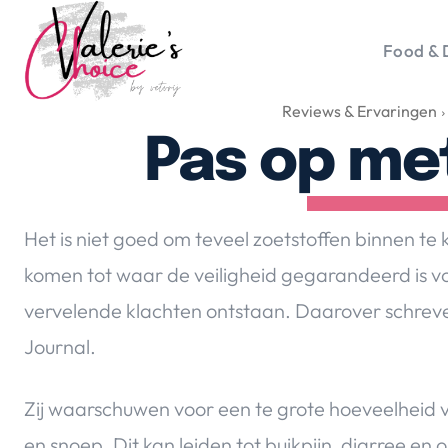
Food & 
Reviews & Ervaringen
Vale
Travel 
Pas op me
Food &
Happyn
Lifesty
Het is niet goed om teveel zoetstoffen binnen t
Duurz
komen tot waar de veiligheid gegarandeerd is vo
Gadget
vervelende klachten ontstaan. Daarover schreven
Top 5 
Health
Journal.
Huis & 
Nieuws
Zij waarschuwen voor een te grote hoeveelheid 
en snoep. Dit kan leiden tot buikpijn, diarree en