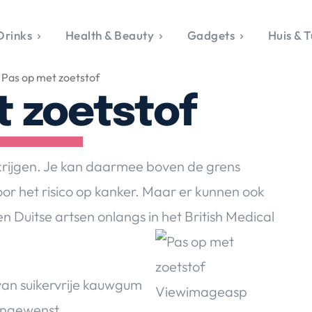
Drinks
Health & Beauty
Gadgets
Huis & T
VALERIE'S CHO
Pas op met zoetstof
rie's Topics
Over Valerie
& Culture
Over Valerie
t zoetstof
Food & Drinks
 Drinks
De Top 5
Health & Beauty
Gad
ess & Opmerkelijk
Contact
Huis & Tuin
Travel
Life
le, Sport &
e krijgen. Je kan daarmee boven de grens
aamheid
or het risico op kanker. Maar er kunnen ook
s & Tech
 Duitse artsen onlangs in het British
Medical
van Valerie
 & Beauty
Tuin
 & Media
van suikervrije kauwgum
 ongewenst