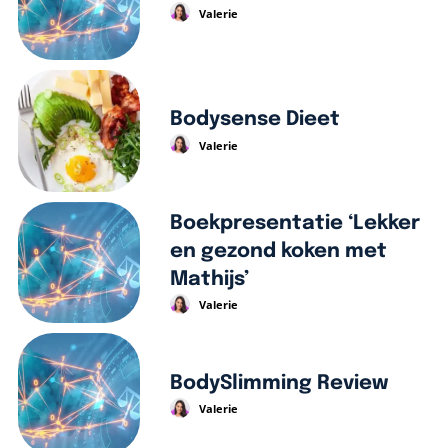
Valerie
Bodysense Dieet
Valerie
Boekpresentatie ‘Lekker
en gezond koken met
Mathijs’
Valerie
BodySlimming Review
Valerie