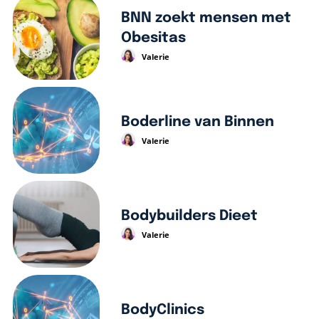
BNN zoekt mensen met
Obesitas
Valerie
Boderline van Binnen
Valerie
Bodybuilders Dieet
Valerie
BodyClinics