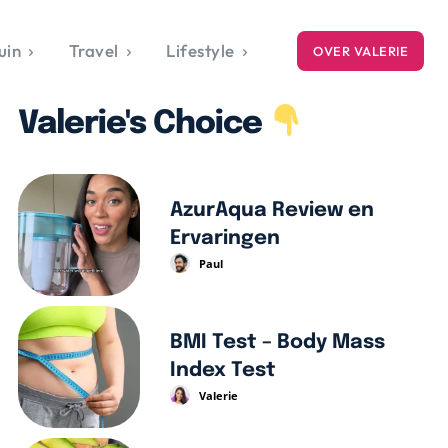
uin
Travel
Lifestyle
OVER VALERIE
ICE
Valerie's Choice
gets
style
AzurAqua Review en
Ervaringen
Paul
BMI Test – Body Mass
Index Test
Valerie