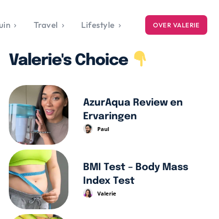
uin
Travel
Lifestyle
OVER VALERIE
ICE
Valerie's Choice
gets
style
AzurAqua Review en
Ervaringen
Paul
BMI Test – Body Mass
Index Test
Valerie