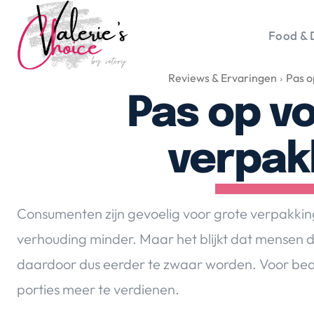
Food & 
Reviews & Ervaringen
Pas o
Vale
Travel 
Pas op v
Food &
Happyn
verpak
Lifesty
Duurz
Gadget
Consumenten zijn gevoelig voor grote verpakking
Top 5 
verhouding minder. Maar het blijkt dat mensen
Health
daardoor dus eerder te zwaar worden. Voor bedri
Huis & 
Nieuws
porties meer te verdienen.