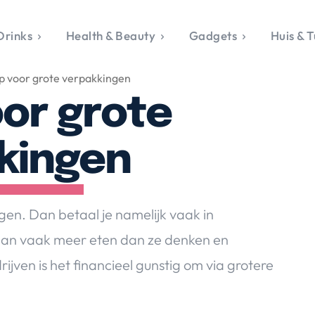
Drinks
Health & Beauty
Gadgets
Huis & T
VALERIE'S CHO
p voor grote verpakkingen
rie's Topics
Over Valerie
& Culture
Over Valerie
oor grote
Food & Drinks
 Drinks
De Top 5
Health & Beauty
Gad
ess & Opmerkelijk
Contact
Huis & Tuin
Travel
Life
kingen
le, Sport &
aamheid
s & Tech
en. Dan betaal je namelijk vaak in
van Valerie
 dan vaak meer eten dan ze denken en
 & Beauty
jven is het financieel gunstig om
via grotere
Tuin
 & Media