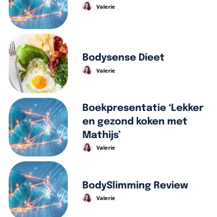
Valerie
Bodysense Dieet
Valerie
Boekpresentatie ‘Lekker
en gezond koken met
Mathijs’
Valerie
BodySlimming Review
Valerie