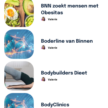
BNN zoekt mensen met
Obesitas
Valerie
Boderline van Binnen
Valerie
Bodybuilders Dieet
Valerie
BodyClinics