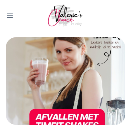
Valerie's Topics
Travel & Culture
Food & Drinks
Happyness & Opmerkelijk
Lifestyle, Sport & Duurzaamheid
Gadgets & Tech
Top 5 van Valerie
Health & Beauty
Huis & Tuin
Nieuws & Media