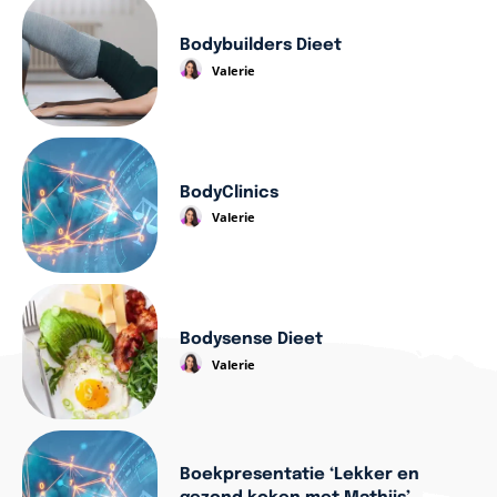
Bodybuilders Dieet
Valerie
BodyClinics
Valerie
Bodysense Dieet
Valerie
Boekpresentatie ‘Lekker en