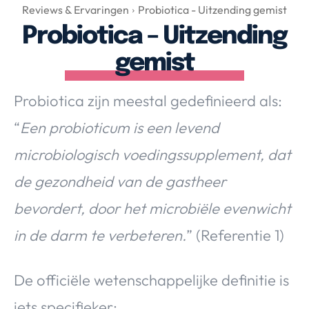
Over Valerie
Reviews & Ervaringen
Probiotica - Uitzending gemist
Probiotica – Uitzending
Over Valerie
De Top 5
gemist
Contact
Probiotica zijn meestal gedefinieerd als:
VALERIE'S CHOICE
“
Een probioticum is een levend
microbiologisch voedingssupplement, dat
Food & Drinks
Health & Beauty
Gadgets
Huis & Tuin
de gezondheid van de gastheer
Travel
Lifestyle
bevordert, door het microbiële evenwicht
in de darm te verbeteren.
” (Referentie 1)
De officiële wetenschappelijke definitie is
iets specifieker: