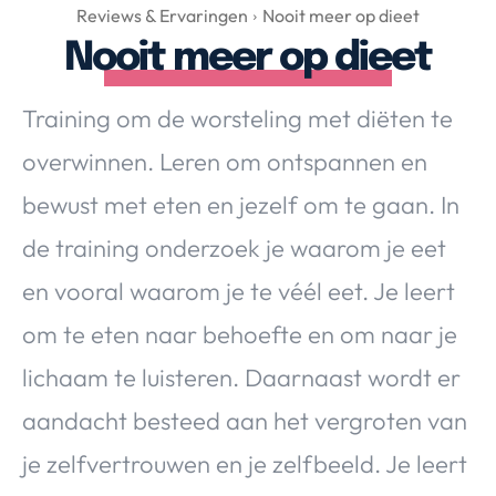
Over Valerie
Reviews & Ervaringen
Nooit meer op dieet
Nooit meer op dieet
Over Valerie
De Top 5
Training om de worsteling met diëten te
Contact
overwinnen. Leren om ontspannen en
VALERIE'S CHOICE
bewust met eten en jezelf om te gaan. In
de training onderzoek je waarom je eet
Food & Drinks
Health & Beauty
Gadgets
Huis & Tuin
en vooral waarom je te véél eet. Je leert
Travel
Lifestyle
om te eten naar behoefte en om naar je
lichaam te luisteren. Daarnaast wordt er
aandacht besteed aan het vergroten van
je zelfvertrouwen en je zelfbeeld. Je leert