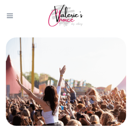
Valerie's Topics
Travel & Culture
Food & Drinks
Happyness & Opmerkelijk
Lifestyle, Sport & Duurzaamheid
Gadgets & Tech
Top 5 van Valerie
Health & Beauty
Huis & Tuin
Nieuws & Media