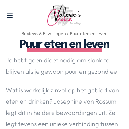
Valerie's Topics
Reviews & Ervaringen
Puur eten en leven
Travel & Culture
Puur eten en leven
Food & Drinks
Happyness & Opmerkelijk
Je hebt geen dieet nodig om slank te
Lifestyle, Sport & Duurzaamheid
blijven als je gewoon puur en gezond eet
Gadgets & Tech
Top 5 van Valerie
Wat is werkelijk zinvol op het gebied van
Health & Beauty
Huis & Tuin
eten en drinken? Josephine van Rossum
Nieuws & Media
legt dit in heldere bewoordingen uit. Ze
legt tevens een unieke verbinding tussen