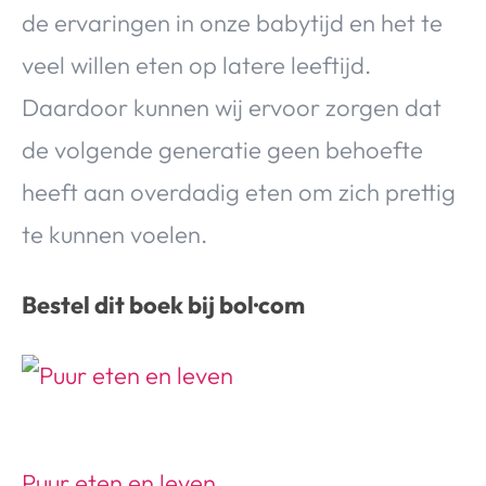
Over Valerie
de ervaringen in onze babytijd en het te
Over Valerie
veel willen eten op latere leeftijd.
De Top 5
Daardoor kunnen wij ervoor zorgen dat
Contact
de volgende generatie geen behoefte
heeft aan overdadig eten om zich prettig
VALERIE'S CHOICE
te kunnen voelen.
Food & Drinks
Health & Beauty
Gadgets
Huis & Tuin
Travel
Lifestyle
Bestel dit boek bij bol·com
Puur eten en leven