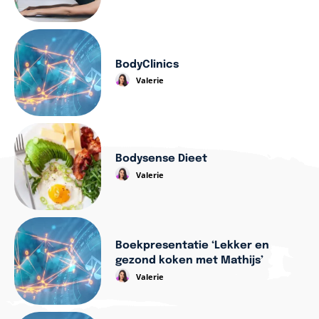
BodyClinics
Valerie
Bodysense Dieet
Valerie
Boekpresentatie ‘Lekker en
gezond koken met Mathijs’
Valerie