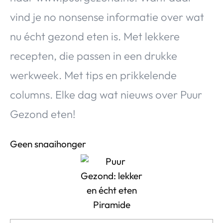
Over Valerie
vind je no nonsense informatie over wat
Over Valerie
nu écht gezond eten is. Met lekkere
De Top 5
recepten, die passen in een drukke
Contact
werkweek. Met tips en prikkelende
VALERIE'S CHOICE
columns. Elke dag wat nieuws over Puur
Gezond eten!
Food & Drinks
Health & Beauty
Gadgets
Huis & Tuin
Travel
Lifestyle
Geen snaaihonger