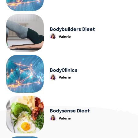
Bodybuilders Dieet
Valerie
BodyClinics
Valerie
Bodysense Dieet
Valerie