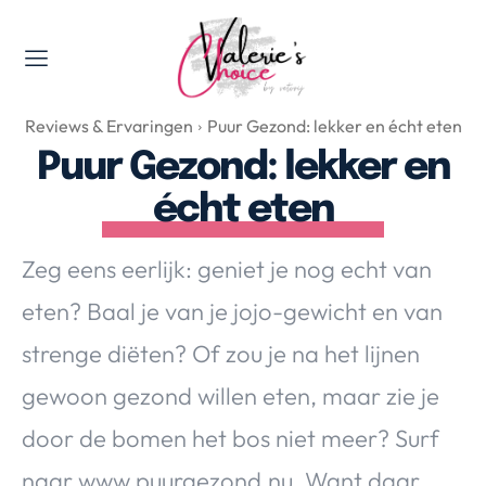
Valerie's Topics
Reviews & Ervaringen
Puur Gezond: lekker en écht eten
Travel & Culture
Puur Gezond: lekker en
Food & Drinks
écht eten
Happyness & Opmerkelijk
Lifestyle, Sport & Duurzaamheid
Zeg eens eerlijk: geniet je nog echt van
Gadgets & Tech
eten? Baal je van je jojo-gewicht en van
Top 5 van Valerie
Health & Beauty
strenge diëten? Of zou je na het lijnen
Huis & Tuin
gewoon gezond willen eten, maar zie je
Nieuws & Media
door de bomen het bos niet meer? Surf
naar www.puurgezond.nu. Want daar