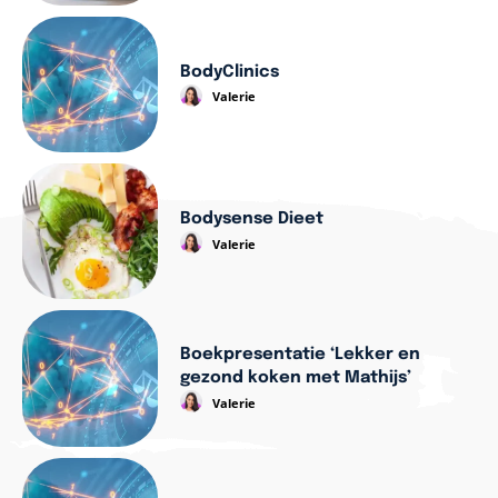
BodyClinics
Valerie
Bodysense Dieet
Valerie
Boekpresentatie ‘Lekker en
gezond koken met Mathijs’
Valerie