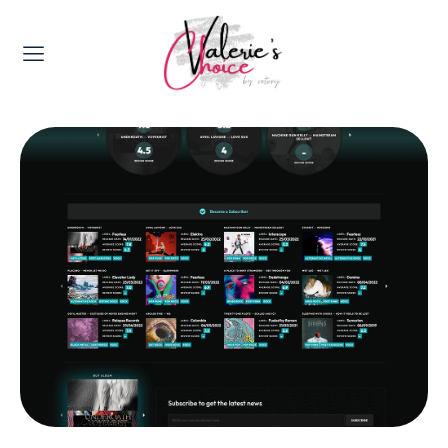
Valerie's Topics
Travel & Culture
Food & Drinks
Happyness & Opmerkelijk
Lifestyle, Sport & Duurzaamheid
Gadgets & Tech
Top 5 van Valerie
Health & Beauty
Huis & Tuin
Nieuws & Media