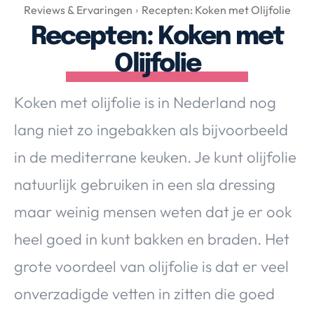
Over Valerie
Reviews & Ervaringen
Recepten: Koken met Olijfolie
Recepten: Koken met
Over Valerie
De Top 5
Olijfolie
Contact
Koken met olijfolie is in Nederland nog
VALERIE'S CHOICE
lang niet zo ingebakken als bijvoorbeeld
in de mediterrane keuken. Je kunt olijfolie
Food & Drinks
Health & Beauty
Gadgets
Huis & Tuin
natuurlijk gebruiken in een sla dressing
Travel
Lifestyle
maar weinig mensen weten dat je er ook
heel goed in kunt bakken en braden. Het
grote voordeel van olijfolie is dat er veel
onverzadigde vetten in zitten die goed