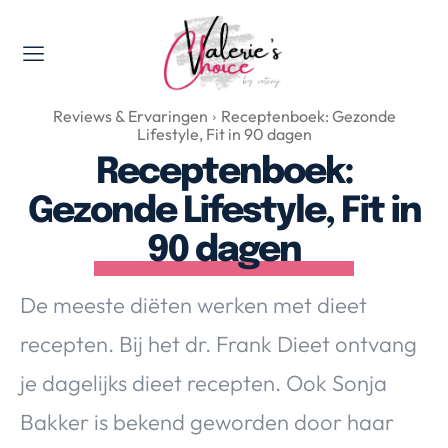
Valerie's Topics
Reviews & Ervaringen
Receptenboek: Gezonde
Travel & Culture
Lifestyle, Fit in 90 dagen
Food & Drinks
Receptenboek:
Happyness & Opmerkelijk
Gezonde Lifestyle, Fit in
Lifestyle, Sport & Duurzaamheid
90 dagen
Gadgets & Tech
Top 5 van Valerie
De meeste diëten werken met dieet
Health & Beauty
recepten. Bij het dr. Frank Dieet ontvang
Huis & Tuin
Nieuws & Media
je dagelijks dieet recepten. Ook Sonja
Bakker is bekend geworden door haar