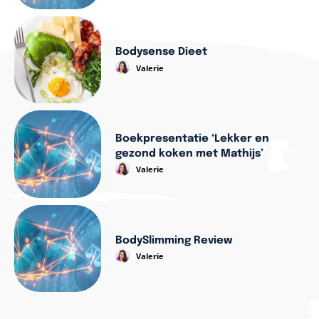
Bodysense Dieet
Valerie
Boekpresentatie ‘Lekker en
gezond koken met Mathijs’
Valerie
BodySlimming Review
Valerie