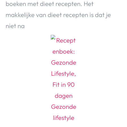
boeken met dieet recepten. Het
Over Valerie
makkelijke van dieet recepten is dat je
Over Valerie
De Top 5
niet na
Contact
VALERIE'S CHOICE
Food & Drinks
Health & Beauty
Gadgets
Huis & Tuin
Travel
Lifestyle