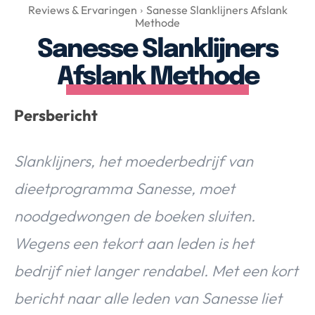
Over Valerie
Reviews & Ervaringen
Sanesse Slanklijners Afslank
Methode
Over Valerie
Sanesse Slanklijners
De Top 5
Afslank Methode
Contact
Persbericht
VALERIE'S CHOICE
Slanklijners, het moederbedrijf van
Food & Drinks
Health & Beauty
Gadgets
Huis & Tuin
Travel
Lifestyle
dieetprogramma Sanesse, moet
noodgedwongen de boeken sluiten.
Wegens een tekort aan leden is het
bedrijf niet langer rendabel. Met een kort
bericht naar alle leden van Sanesse liet