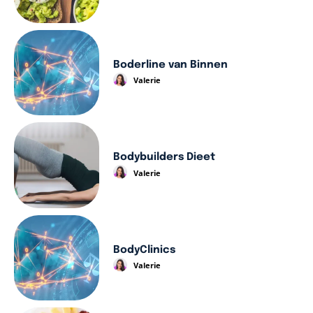
Boderline van Binnen
Valerie
Bodybuilders Dieet
Valerie
BodyClinics
Valerie