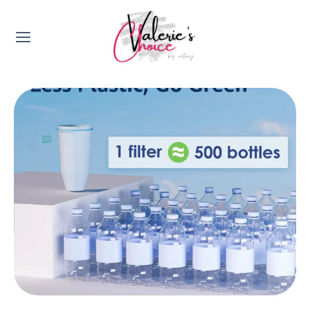
Valerie's Topics
Travel & Culture
Food & Drinks
Happyness & Opmerkelijk
Lifestyle, Sport & Duurzaamheid
Gadgets & Tech
Top 5 van Valerie
Health & Beauty
Huis & Tuin
Nieuws & Media