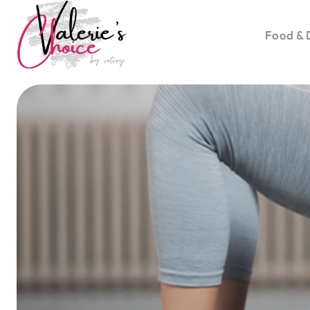
Food & 
Vale
Travel 
Food &
Happyn
Lifesty
Duurz
Gadget
Top 5 
Health
Huis & 
Nieuws