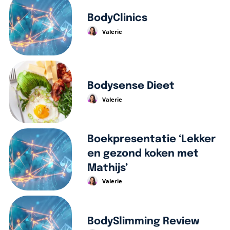
BodyClinics
Valerie
Bodysense Dieet
Valerie
Boekpresentatie ‘Lekker
en gezond koken met
Mathijs’
Valerie
BodySlimming Review