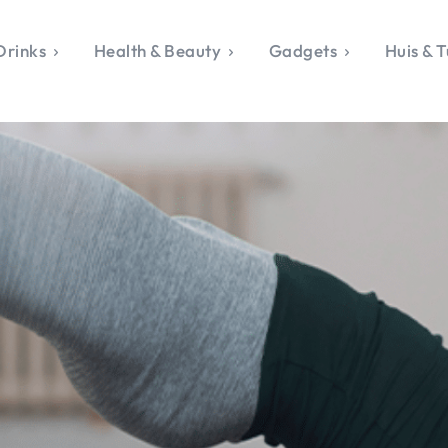
Drinks
Health & Beauty
Gadgets
Huis & T
VALERIE'S CHO
rie's Topics
Over Valerie
& Culture
Over Valerie
Food & Drinks
 Drinks
De Top 5
Health & Beauty
Gad
ess & Opmerkelijk
Contact
Huis & Tuin
Travel
Life
le, Sport &
aamheid
s & Tech
van Valerie
 & Beauty
Tuin
 & Media