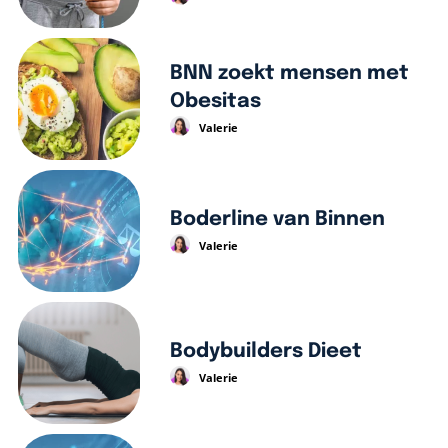
BNN zoekt mensen met
Obesitas
Valerie
Boderline van Binnen
Valerie
Bodybuilders Dieet
Valerie