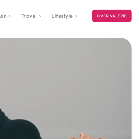
uin
Travel
Lifestyle
OVER VALERIE
ICE
gets
style