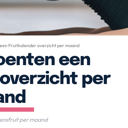
een Fruitkalender overzicht per maand
oenten een
 overzicht per
and
oensfruit per maand