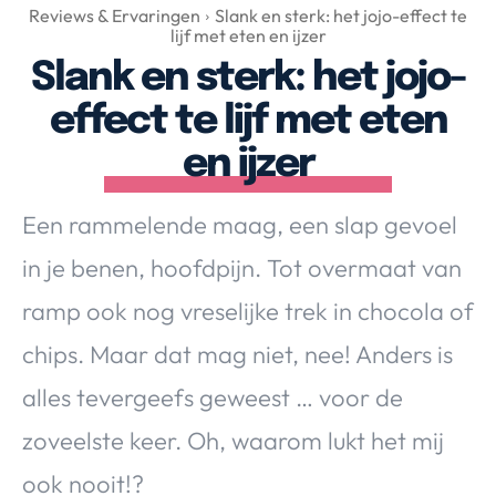
Over Valerie
Reviews & Ervaringen
Slank en sterk: het jojo-effect te
lijf met eten en ijzer
Over Valerie
Slank en sterk: het jojo-
De Top 5
effect te lijf met eten
Contact
en ijzer
VALERIE'S CHOICE
Een rammelende maag, een slap gevoel
Food & Drinks
Health & Beauty
Gadgets
Huis & Tuin
in je benen, hoofdpijn. Tot overmaat van
Travel
Lifestyle
ramp ook nog vreselijke trek in chocola of
chips. Maar dat mag niet, nee! Anders is
alles tevergeefs geweest … voor de
zoveelste keer. Oh, waarom lukt het mij
ook nooit!?