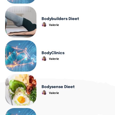
Bodybuilders Dieet
Valerie
BodyClinics
Valerie
Bodysense Dieet
Valerie