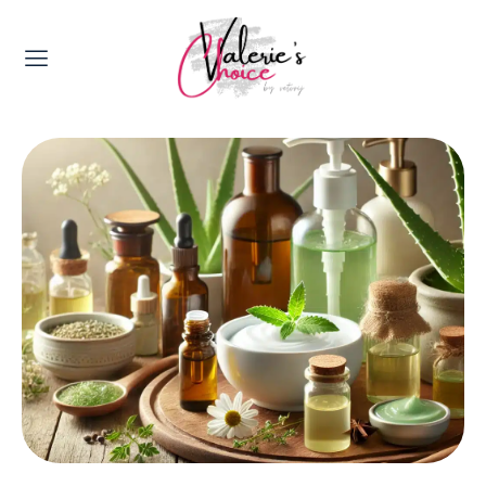
Valerie's Topics
Travel & Culture
Food & Drinks
Happyness & Opmerkelijk
Lifestyle, Sport & Duurzaamheid
Gadgets & Tech
Top 5 van Valerie
Health & Beauty
Huis & Tuin
Nieuws & Media