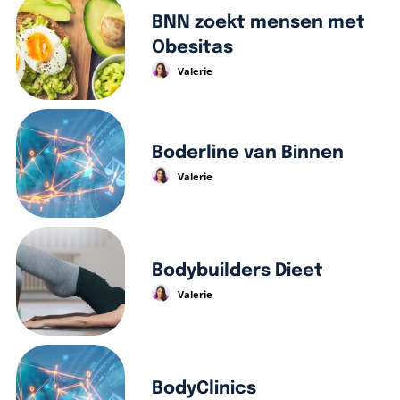
BNN zoekt mensen met
Obesitas
Valerie
Boderline van Binnen
Valerie
Bodybuilders Dieet
Valerie
BodyClinics