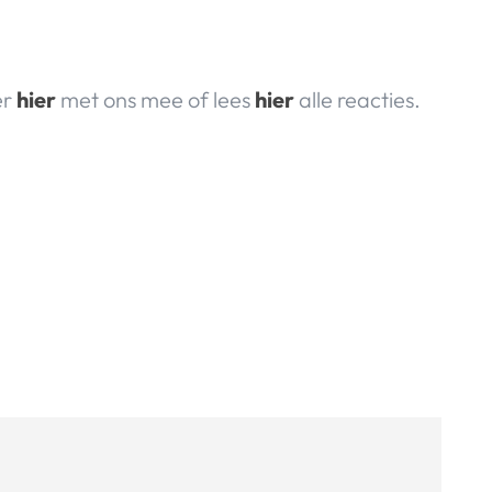
er
hier
met ons mee of lees
hier
alle reacties.