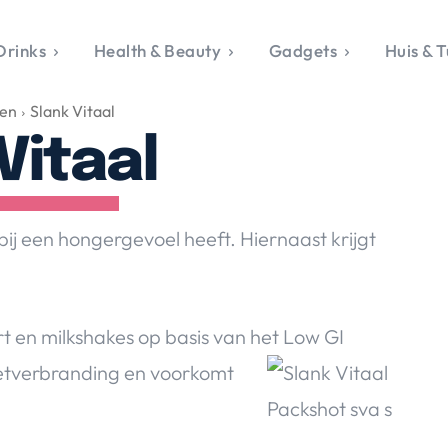
Drinks
Health & Beauty
Gadgets
Huis & T
VALERIE'S CHO
gen
Slank Vitaal
rie's Topics
Over Valerie
& Culture
Over Valerie
Vitaal
Food & Drinks
 Drinks
De Top 5
Health & Beauty
Gad
ess & Opmerkelijk
Contact
Huis & Tuin
Travel
Life
le, Sport &
bij een hongergevoel heeft. Hiernaast krijgt
aamheid
s & Tech
van Valerie
t en milkshakes op basis van het Low GI
 & Beauty
vetverbranding en voorkomt
Tuin
 & Media