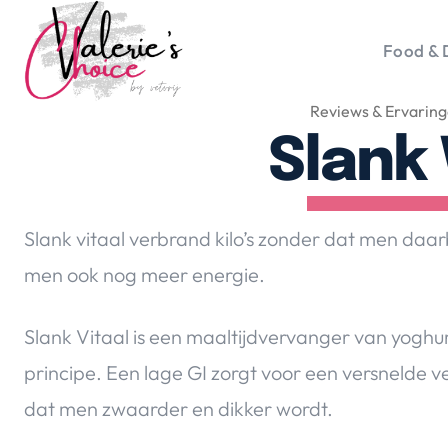
Food & 
Reviews & Ervarin
Vale
Travel 
Slank 
Food &
Happyn
Lifesty
Slank vitaal verbrand kilo’s zonder dat men daar
Duurz
men ook nog meer energie.
Gadget
Top 5 
Slank Vitaal is een maaltijdvervanger van yoghur
Health
principe. Een lage GI zorgt voor een versnelde 
Huis & 
Nieuws
dat men zwaarder en dikker wordt.