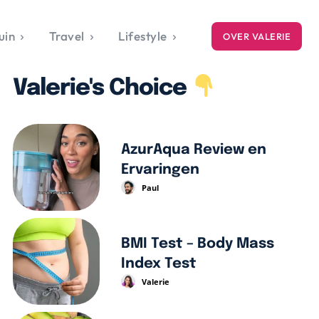
uin
Travel
Lifestyle
OVER VALERIE
ICE
Valerie's Choice
gets
style
AzurAqua Review en
Ervaringen
Paul
BMI Test – Body Mass
Index Test
Valerie