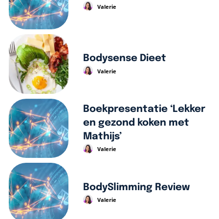
Valerie
Bodysense Dieet
Valerie
Boekpresentatie ‘Lekker
en gezond koken met
Mathijs’
Valerie
BodySlimming Review
Valerie