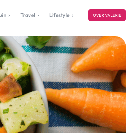
uin
Travel
Lifestyle
OVER VALERIE
ICE
gets
style