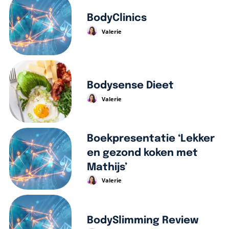
BodyClinics
Valerie
Bodysense Dieet
Valerie
Boekpresentatie ‘Lekker
en gezond koken met
Mathijs’
Valerie
BodySlimming Review