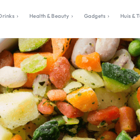
Drinks
Health & Beauty
Gadgets
Huis & T
VALERIE'S CHO
rie's Topics
Over Valerie
& Culture
Over Valerie
Food & Drinks
 Drinks
De Top 5
Health & Beauty
Gad
ess & Opmerkelijk
Contact
Huis & Tuin
Travel
Life
le, Sport &
aamheid
s & Tech
van Valerie
 & Beauty
Tuin
 & Media