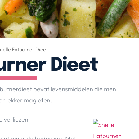
nelle Fatburner Dieet
urner Dieet
fatburnerdieet bevat levensmiddelen die men
eer lekker mag eten.
e verliezen.
 niet meer de bedoeling. Met