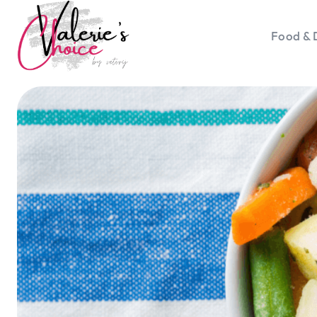
Food & 
Vale
Travel 
Food &
Happyn
Lifesty
Duurz
Gadget
Top 5 
Health
Huis & 
Nieuws