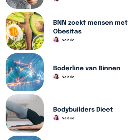
BNN zoekt mensen met
Obesitas
Valerie
Boderline van Binnen
Valerie
Bodybuilders Dieet
Valerie