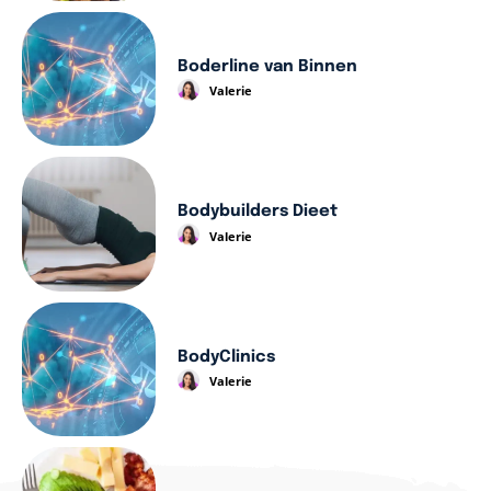
Boderline van Binnen
Valerie
Bodybuilders Dieet
Valerie
BodyClinics
Valerie