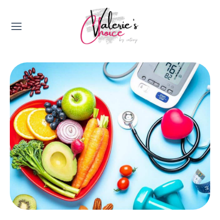
Valerie's Topics
Travel & Culture
Food & Drinks
Happyness & Opmerkelijk
Lifestyle, Sport & Duurzaamheid
Gadgets & Tech
Top 5 van Valerie
Health & Beauty
Huis & Tuin
Nieuws & Media