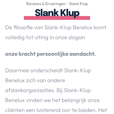
Over Valerie
Reviews & Ervaringen
Slank Klup
Slank Klup
Over Valerie
De Top 5
De filosofie van Slank-Klup Benelux komt
Contact
volledig tot uiting in onze slogan
VALERIE'S CHOICE
onze kracht persoonlijke aandacht.
Food & Drinks
Health & Beauty
Gadgets
Huis & Tuin
Travel
Lifestyle
Daarmee onderscheidt Slank-Klup
Benelux zich van andere
afslankorganisaties. Bij Slank-Klup
Benelux vinden we het belangrijk onze
cliënten een luisterend oor te bieden. Het