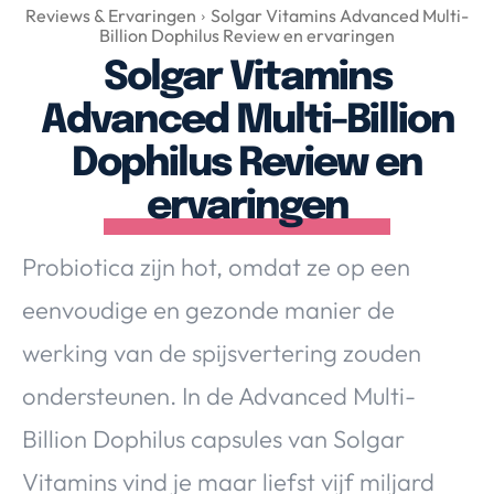
Over Valerie
Reviews & Ervaringen
Solgar Vitamins Advanced Multi-
Billion Dophilus Review en ervaringen
Over Valerie
Solgar Vitamins
De Top 5
Advanced Multi-Billion
Contact
Dophilus Review en
VALERIE'S CHOICE
ervaringen
Food & Drinks
Health & Beauty
Gadgets
Huis & Tuin
Probiotica zijn hot, omdat ze op een
Travel
Lifestyle
eenvoudige en gezonde manier de
werking van de spijsvertering zouden
ondersteunen. In de Advanced Multi-
Billion Dophilus capsules van Solgar
Vitamins vind je maar liefst vijf miljard