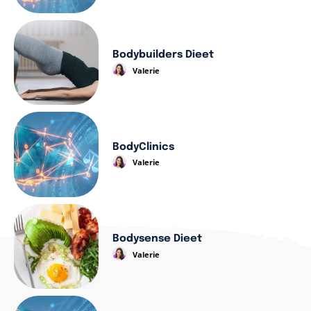
Bodybuilders Dieet
Valerie
BodyClinics
Valerie
Bodysense Dieet
Valerie