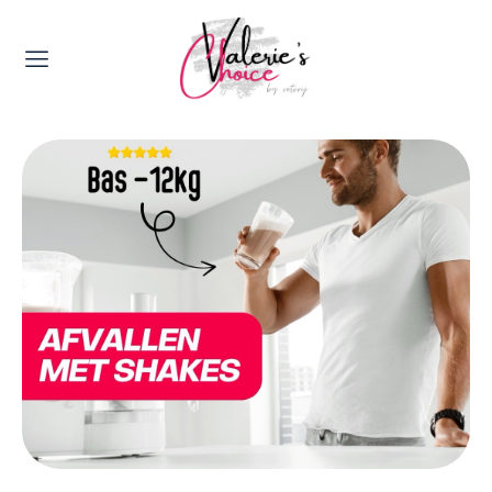
Valerie's Topics
Travel & Culture
Food & Drinks
Happyness & Opmerkelijk
Lifestyle, Sport & Duurzaamheid
Gadgets & Tech
Top 5 van Valerie
Health & Beauty
Huis & Tuin
Nieuws & Media