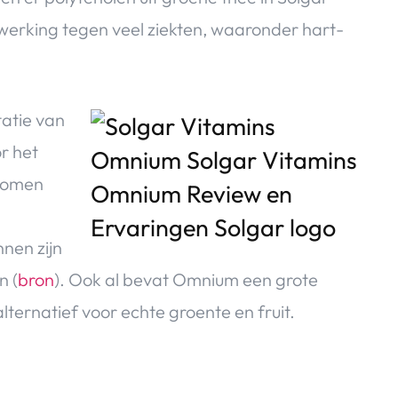
rking tegen veel ziekten, waaronder hart-
tatie van
r het
 komen
nen zijn
n (
bron
). Ook al bevat Omnium een grote
lternatief voor echte groente en fruit.
?