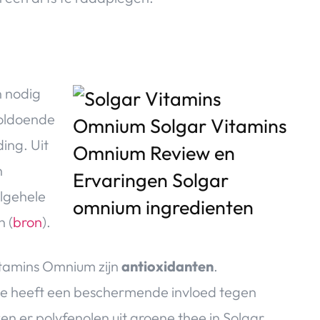
n nodig
voldoende
ing. Uit
n
lgehele
 (
bron
).
itamins Omnium zijn
antioxidanten
.
ze heeft een beschermende invloed tegen
ten er polyfenolen uit groene thee in Solgar