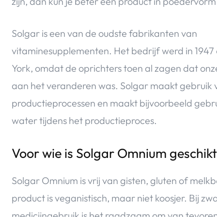
zijn, dan kun je beter een product in poedervorm
Solgar is een van de oudste fabrikanten van
vitaminesupplementen. Het bedrijf werd in 1947
York, omdat de oprichters toen al zagen dat onze
aan het veranderen was. Solgar maakt gebruik 
productieprocessen en maakt bijvoorbeeld gebru
water tijdens het productieproces.
Voor wie is Solgar Omnium geschik
Solgar Omnium is vrij van gisten, gluten of mel
product is veganistisch, maar niet koosjer. Bij z
medicijngebruik is het raadzaam om van tevoren