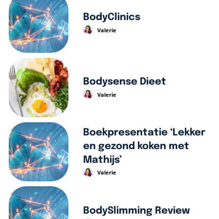
BodyClinics
Valerie
Bodysense Dieet
Valerie
Boekpresentatie ‘Lekker
en gezond koken met
Mathijs’
Valerie
BodySlimming Review