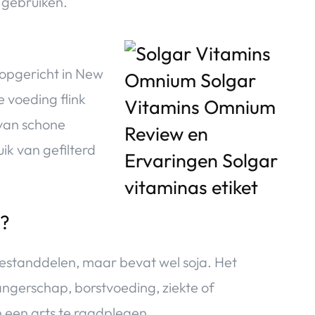
 gebruiken.
 opgericht in New
 voeding flink
van schone
ik van gefilterd
t?
kbestanddelen, maar bevat wel soja. Het
wangerschap, borstvoeding, ziekte of
 een arts te raadplegen.