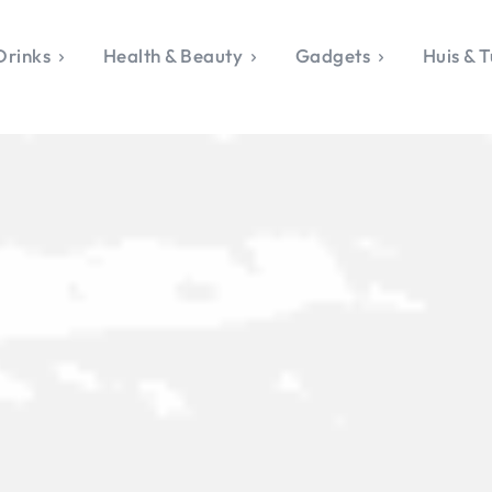
Drinks
Health & Beauty
Gadgets
Huis & T
VALERIE'S CHO
rie's Topics
Over Valerie
& Culture
Over Valerie
Food & Drinks
 Drinks
De Top 5
Health & Beauty
Gad
ess & Opmerkelijk
Contact
Huis & Tuin
Travel
Life
le, Sport &
aamheid
s & Tech
van Valerie
 & Beauty
Tuin
 & Media