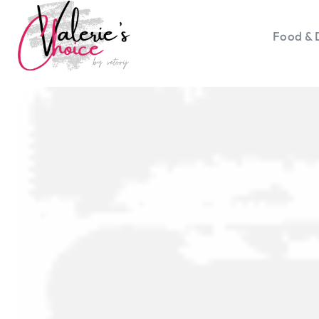
Food & 
Vale
Travel 
Food &
Happyn
Lifesty
Duurz
Gadget
Top 5 
Health
Huis & 
Nieuws