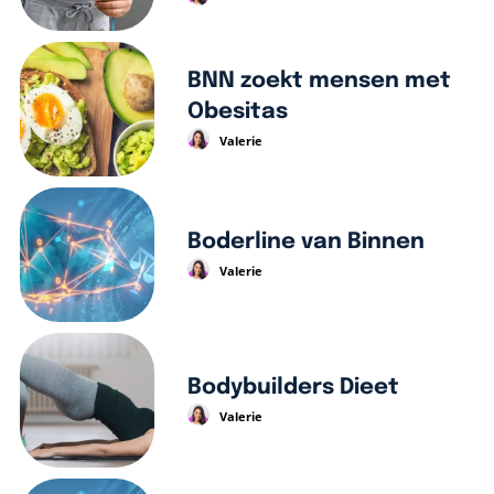
BNN zoekt mensen met
Obesitas
Valerie
Boderline van Binnen
Valerie
Bodybuilders Dieet
Valerie