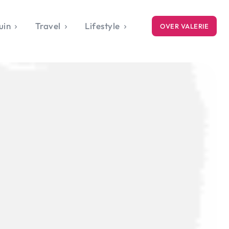
uin
Travel
Lifestyle
OVER VALERIE
ICE
gets
style