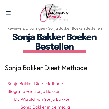
Valerie's Topics
Reviews & Ervaringen
Sonja Bakker Boeken Bestellen
Travel & Culture
Sonja Bakker Boeken
Food & Drinks
Bestellen
Happyness & Opmerkelijk
Lifestyle, Sport & Duurzaamheid
Gadgets & Tech
Sonja Bakker Dieet Methode
Top 5 van Valerie
Health & Beauty
Sonja Bakker Dieet Methode
Huis & Tuin
Biografie van Sonja Bakker
Nieuws & Media
De Wereld van Sonja Bakker
Sonja Bakker in de media