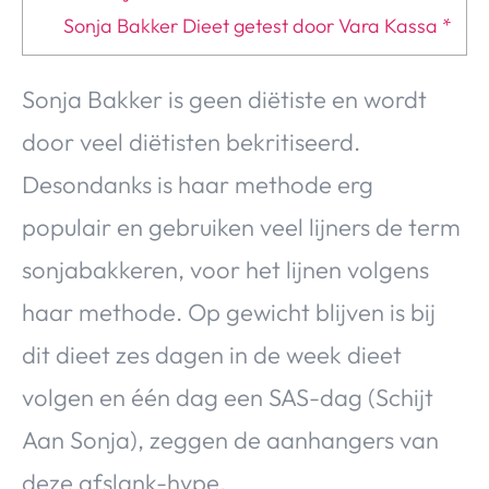
Over Valerie
Sonja Bakker Dieet getest door Vara Kassa *
Over Valerie
De Top 5
Sonja Bakker is geen diëtiste en wordt
Contact
door veel diëtisten bekritiseerd.
Desondanks is haar methode erg
VALERIE'S CHOICE
populair en gebruiken veel lijners de term
Food & Drinks
Health & Beauty
Gadgets
Huis & Tuin
sonjabakkeren, voor het lijnen volgens
Travel
Lifestyle
haar methode. Op gewicht blijven is bij
dit dieet zes dagen in de week dieet
volgen en één dag een SAS-dag (Schijt
Aan Sonja), zeggen de aanhangers van
deze afslank-hype.