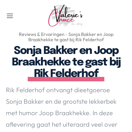
Valerie's Topics
Reviews & Ervaringen
Sonja Bakker en Joop
Travel & Culture
Braakhekke te gast bij Rik Felderhof
Food & Drinks
Sonja Bakker en Joop
Happyness & Opmerkelijk
Braakhekke te gast bij
Lifestyle, Sport & Duurzaamheid
Rik Felderhof
Gadgets & Tech
Top 5 van Valerie
Rik Felderhof ontvangt dieetgoeroe
Health & Beauty
Sonja Bakker en de grootste lekkerbek
Huis & Tuin
Nieuws & Media
met humor Joop
Braakhekke. In deze
aflevering gaat het uiteraard veel over