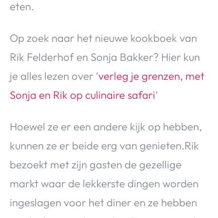
eten.
Over Valerie
Over Valerie
Op zoek naar het nieuwe kookboek van
De Top 5
Contact
Rik Felderhof en Sonja Bakker? Hier kun
je alles lezen over ‘
verleg je grenzen, met
VALERIE'S CHOICE
Sonja en Rik op culinaire safari
‘
Food & Drinks
Health & Beauty
Gadgets
Huis & Tuin
Hoewel ze er een andere kijk op hebben,
Travel
Lifestyle
kunnen ze er beide erg van genieten.Rik
bezoekt met zijn gasten de gezellige
markt waar de lekkerste dingen worden
ingeslagen voor het diner en ze hebben