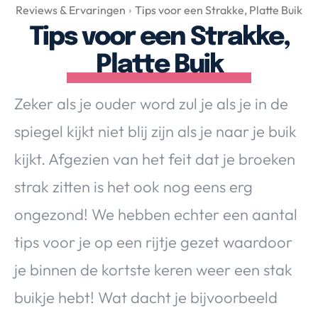
Over Valerie
Reviews & Ervaringen
Tips voor een Strakke, Platte Buik
Tips voor een Strakke,
Over Valerie
De Top 5
Platte Buik
Contact
Zeker als je ouder word zul je als je in de
VALERIE'S CHOICE
spiegel kijkt niet blij zijn als je naar je buik
kijkt. Afgezien van het feit dat je broeken
Food & Drinks
Health & Beauty
Gadgets
Huis & Tuin
strak zitten is het ook nog eens erg
Travel
Lifestyle
ongezond! We hebben echter een aantal
tips voor je op een rijtje gezet waardoor
je binnen de kortste keren weer een stak
buikje hebt! Wat dacht je bijvoorbeeld