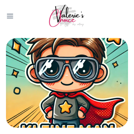
Valerie's Topics
Travel & Culture
Food & Drinks
Happyness & Opmerkelijk
Lifestyle, Sport & Duurzaamheid
Gadgets & Tech
Top 5 van Valerie
Health & Beauty
Huis & Tuin
Nieuws & Media