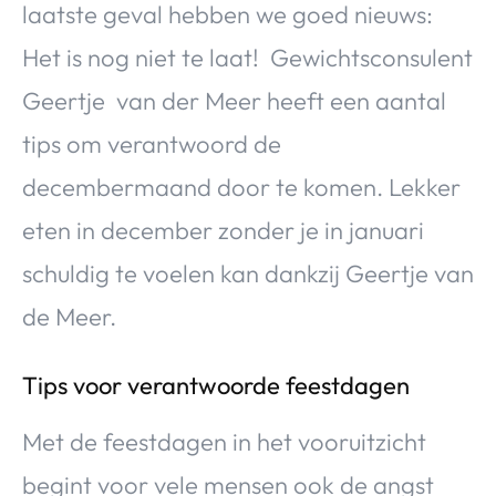
laatste geval hebben we goed nieuws:
Over Valerie
Het is nog niet te laat! Gewichtsconsulent
Over Valerie
De Top 5
Geertje van der Meer heeft een aantal
Contact
tips om verantwoord de
decembermaand door te komen. Lekker
VALERIE'S CHOICE
eten in december zonder je in januari
Food & Drinks
Health & Beauty
Gadgets
Huis & Tuin
schuldig te voelen kan dankzij Geertje van
Travel
Lifestyle
de Meer.
Tips voor verantwoorde feestdagen
Met de feestdagen in het vooruitzicht
begint voor vele mensen ook de angst