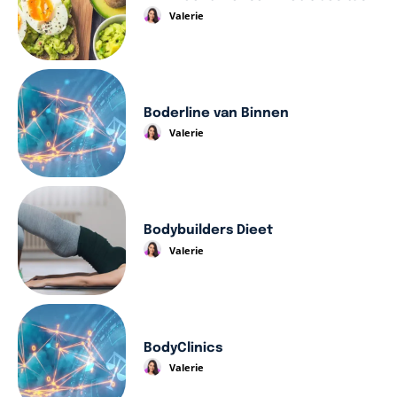
Valerie
Boderline van Binnen
Valerie
Bodybuilders Dieet
Valerie
BodyClinics
Valerie