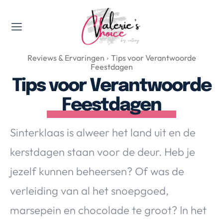
Valerie's Topics
Reviews & Ervaringen
Tips voor Verantwoorde
Travel & Culture
Feestdagen
Food & Drinks
Tips voor Verantwoorde
Happyness & Opmerkelijk
Feestdagen
Lifestyle, Sport & Duurzaamheid
Gadgets & Tech
Sinterklaas is alweer het land uit en de
Top 5 van Valerie
kerstdagen staan voor de deur. Heb je
Health & Beauty
jezelf kunnen beheersen? Of was de
Huis & Tuin
Nieuws & Media
verleiding van al het snoepgoed,
marsepein en chocolade te groot? In het