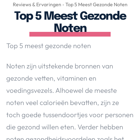
Over Valerie
Reviews & Ervaringen
Top 5 Meest Gezonde Noten
Top 5 Meest Gezonde
Over Valerie
De Top 5
Noten
Contact
Top 5 meest gezonde noten
VALERIE'S CHOICE
Noten zijn uitstekende bronnen van
Food & Drinks
Health & Beauty
Gadgets
Huis & Tuin
gezonde vetten, vitaminen en
Travel
Lifestyle
voedingsvezels. Alhoewel de meeste
noten veel calorieën bevatten, zijn ze
toch goede tussendoortjes voor personen
die gezond willen eten. Verder hebben
noten gezondheidsvoordelen zoals het