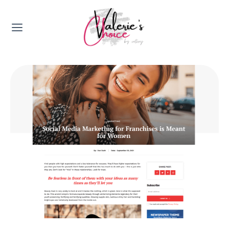
Valerie's Topics
Travel & Culture
Food & Drinks
Happyness & Opmerkelijk
Lifestyle, Sport & Duurzaamheid
Gadgets & Tech
Top 5 van Valerie
Health & Beauty
Huis & Tuin
Nieuws & Media