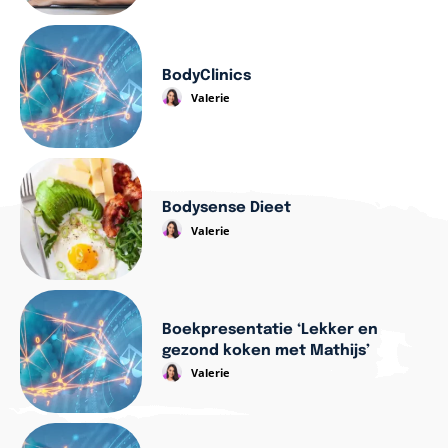
BodyClinics
Valerie
Bodysense Dieet
Valerie
Boekpresentatie ‘Lekker en
gezond koken met Mathijs’
Valerie