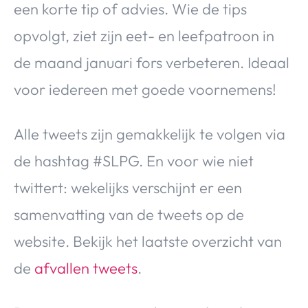
een korte tip of advies. Wie de tips
Over Valerie
opvolgt, ziet zijn eet- en leefpatroon in
Over Valerie
De Top 5
de maand januari fors verbeteren. Ideaal
Contact
voor iedereen met goede voornemens!
VALERIE'S CHOICE
Alle tweets zijn gemakkelijk te volgen via
de hashtag #SLPG. En voor wie niet
Food & Drinks
Health & Beauty
Gadgets
Huis & Tuin
Travel
Lifestyle
twittert: wekelijks verschijnt er een
samenvatting van de tweets op de
website. Bekijk het laatste overzicht van
de
afvallen tweets
.