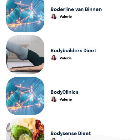
Boderline van Binnen
Valerie
Bodybuilders Dieet
Valerie
BodyClinics
Valerie
Bodysense Dieet