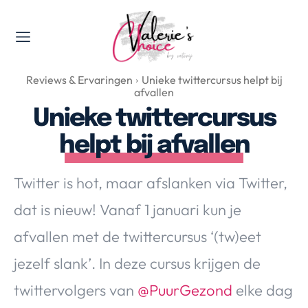
Valerie's Topics
Reviews & Ervaringen
Unieke twittercursus helpt bij
Travel & Culture
afvallen
Food & Drinks
Unieke twittercursus
Happyness & Opmerkelijk
helpt bij afvallen
Lifestyle, Sport & Duurzaamheid
Gadgets & Tech
Twitter is hot, maar afslanken via Twitter,
Top 5 van Valerie
dat is nieuw! Vanaf 1 januari kun je
Health & Beauty
afvallen met de twittercursus ‘(tw)eet
Huis & Tuin
Nieuws & Media
jezelf slank’. In deze cursus krijgen de
twittervolgers van
@PuurGezond
elke dag