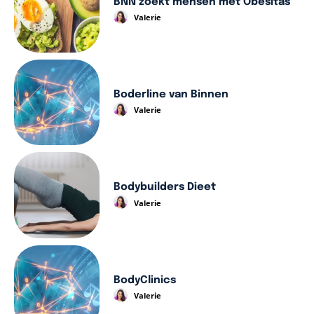
BNN zoekt mensen met Obesitas
Valerie
Boderline van Binnen
Valerie
Bodybuilders Dieet
Valerie
BodyClinics
Valerie