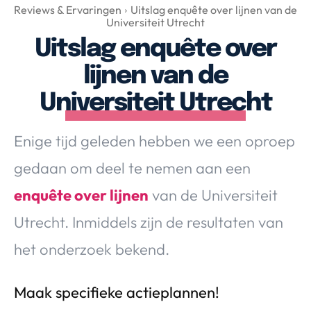
Over Valerie
Reviews & Ervaringen
Uitslag enquête over lijnen van de
Universiteit Utrecht
Over Valerie
Uitslag enquête over
De Top 5
lijnen van de
Contact
Universiteit Utrecht
VALERIE'S CHOICE
Enige tijd geleden hebben we een oproep
Food & Drinks
Health & Beauty
Gadgets
Huis & Tuin
gedaan om deel te nemen aan een
Travel
Lifestyle
enquête over lijnen
van de Universiteit
Utrecht. Inmiddels zijn de resultaten van
het onderzoek bekend.
Maak specifieke actieplannen!