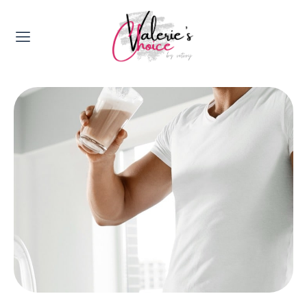
Valerie's Topics
Travel & Culture
Food & Drinks
Happyness & Opmerkelijk
Lifestyle, Sport & Duurzaamheid
Gadgets & Tech
Top 5 van Valerie
Health & Beauty
Huis & Tuin
Nieuws & Media