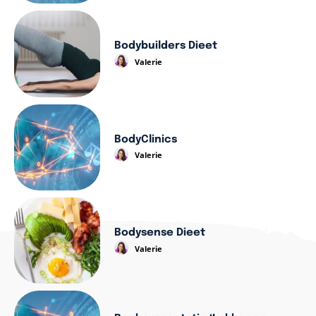
Bodybuilders Dieet
Valerie
BodyClinics
Valerie
Bodysense Dieet
Valerie