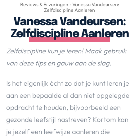
Over Valerie
Reviews & Ervaringen
Vanessa Vandeursen:
Zelfdiscipline Aanleren
Over Valerie
Vanessa Vandeursen:
De Top 5
Zelfdiscipline Aanleren
Contact
Zelfdiscipline kun je leren! Maak gebruik
VALERIE'S CHOICE
van deze tips en gauw aan de slag.
Food & Drinks
Health & Beauty
Gadgets
Huis & Tuin
Travel
Lifestyle
Is het eigenlijk écht zo dat je kunt leren je
aan een bepaalde al dan niet opgelegde
opdracht te houden, bijvoorbeeld een
gezonde leefstijl nastreven? Kortom kan
je jezelf een leefwijze aanleren die