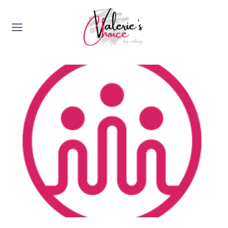
Valerie's Topics
Travel & Culture
Food & Drinks
Happyness & Opmerkelijk
Lifestyle, Sport & Duurzaamheid
Gadgets & Tech
Top 5 van Valerie
Health & Beauty
Huis & Tuin
Nieuws & Media