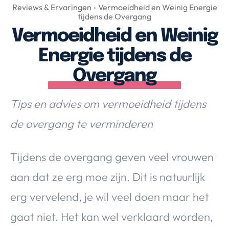
Over Valerie
Reviews & Ervaringen
Vermoeidheid en Weinig Energie
tijdens de Overgang
Over Valerie
Vermoeidheid en Weinig
De Top 5
Energie tijdens de
Contact
Overgang
VALERIE'S CHOICE
Tips en advies om vermoeidheid tijdens
Food & Drinks
Health & Beauty
Gadgets
Huis & Tuin
de overgang te verminderen
Travel
Lifestyle
Tijdens de overgang geven veel vrouwen
aan dat ze erg moe zijn. Dit is natuurlijk
erg vervelend, je wil veel doen maar het
gaat niet. Het kan wel verklaard worden,