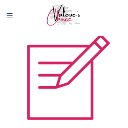
Valerie's Topics
Travel & Culture
Food & Drinks
Happyness & Opmerkelijk
Lifestyle, Sport & Duurzaamheid
Gadgets & Tech
Top 5 van Valerie
Health & Beauty
Huis & Tuin
Nieuws & Media