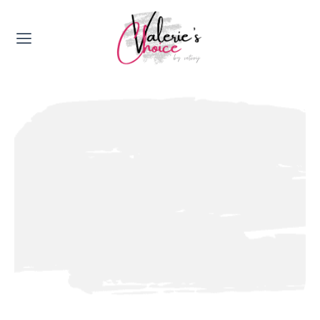
Valerie's Topics
Travel & Culture
Food & Drinks
Happyness & Opmerkelijk
Lifestyle, Sport & Duurzaamheid
Gadgets & Tech
Top 5 van Valerie
Health & Beauty
Huis & Tuin
Nieuws & Media