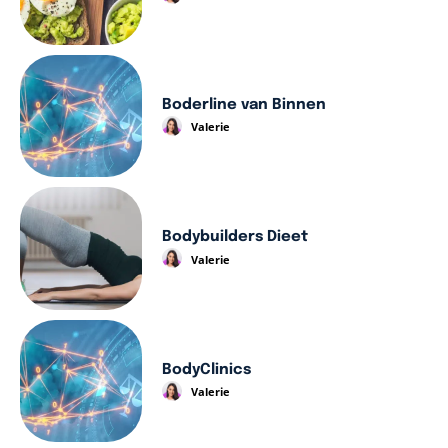
Boderline van Binnen
Valerie
Bodybuilders Dieet
Valerie
BodyClinics
Valerie