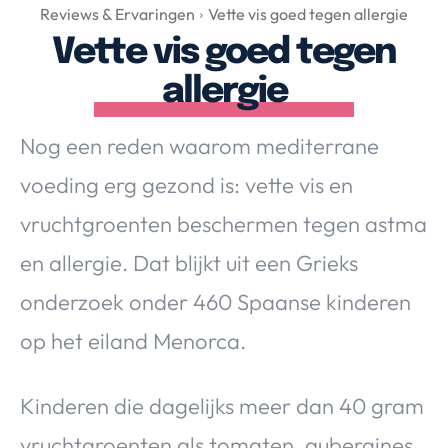
Over Valerie
Reviews & Ervaringen
Vette vis goed tegen allergie
Vette vis goed tegen
Over Valerie
De Top 5
allergie
Contact
Nog een reden waarom mediterrane
VALERIE'S CHOICE
voeding erg gezond is: vette vis en
vruchtgroenten beschermen tegen astma
Food & Drinks
Health & Beauty
Gadgets
Huis & Tuin
en allergie. Dat blijkt uit een Grieks
Travel
Lifestyle
onderzoek onder 460 Spaanse kinderen
op het eiland Menorca.
Kinderen die dagelijks meer dan 40 gram
vruchtgroenten als tomaten, aubergines,