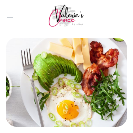
Valerie's Topics
Travel & Culture
Food & Drinks
Happyness & Opmerkelijk
Lifestyle, Sport & Duurzaamheid
Gadgets & Tech
Top 5 van Valerie
Health & Beauty
Huis & Tuin
Nieuws & Media