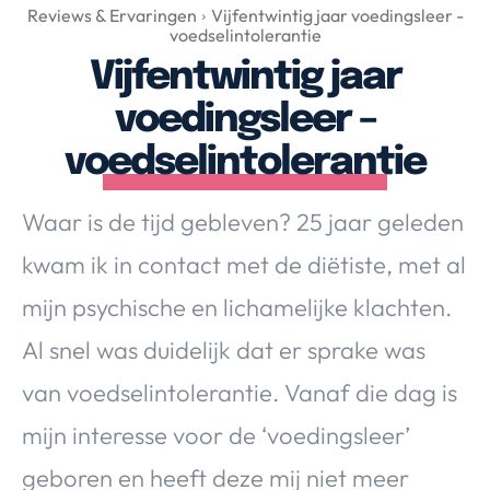
Over Valerie
Reviews & Ervaringen
Vijfentwintig jaar voedingsleer -
voedselintolerantie
Over Valerie
Vijfentwintig jaar
De Top 5
voedingsleer –
Contact
voedselintolerantie
VALERIE'S CHOICE
Waar is de tijd gebleven? 25 jaar geleden
Food & Drinks
Health & Beauty
Gadgets
Huis & Tuin
kwam ik in contact met de diëtiste, met al
Travel
Lifestyle
mijn psychische en lichamelijke klachten.
Al snel was duidelijk dat er sprake was
van voedselintolerantie. Vanaf die dag is
mijn interesse voor de ‘voedingsleer’
geboren en heeft deze mij niet meer