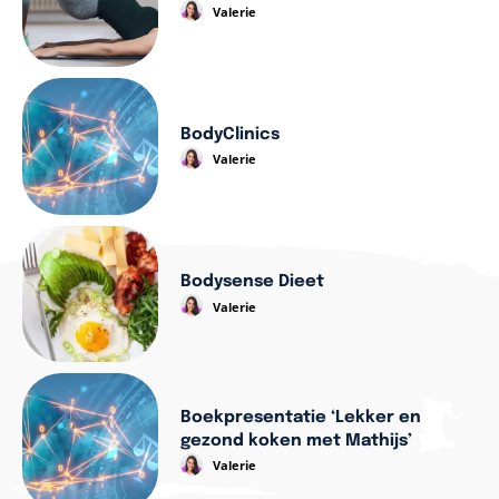
Valerie
BodyClinics
Valerie
Bodysense Dieet
Valerie
Boekpresentatie ‘Lekker en
gezond koken met Mathijs’
Valerie