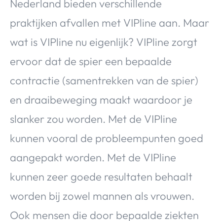
Nederland bieden verschillende
Over Valerie
praktijken afvallen met VIPline aan. Maar
Over Valerie
De Top 5
wat is VIPline nu eigenlijk? VIPline zorgt
Contact
ervoor dat de spier een bepaalde
contractie (samentrekken van de spier)
VALERIE'S CHOICE
en draaibeweging maakt waardoor je
Food & Drinks
Health & Beauty
Gadgets
Huis & Tuin
slanker zou worden. Met de VIPline
Travel
Lifestyle
kunnen vooral de probleempunten goed
aangepakt worden. Met de VIPline
kunnen zeer goede resultaten behaalt
worden bij zowel mannen als vrouwen.
Ook mensen die door bepaalde ziekten