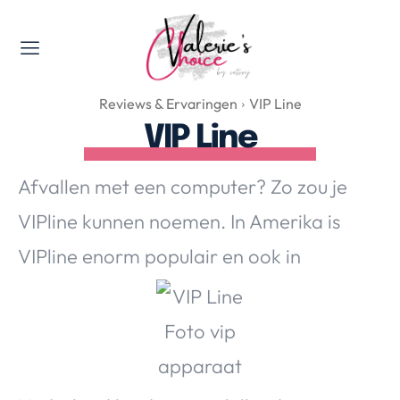
Valerie's Topics
Reviews & Ervaringen
VIP Line
Travel & Culture
VIP Line
Food & Drinks
Happyness & Opmerkelijk
Afvallen met een computer? Zo zou je
Lifestyle, Sport & Duurzaamheid
VIPline kunnen noemen. In Amerika is
Gadgets & Tech
VIPline enorm populair en ook in
Top 5 van Valerie
Health & Beauty
Huis & Tuin
Nieuws & Media