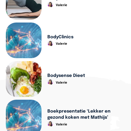
Valerie
BodyClinics
Valerie
Bodysense Dieet
Valerie
Boekpresentatie ‘Lekker en
gezond koken met Mathijs’
Valerie