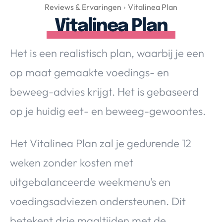
Over Valerie
Reviews & Ervaringen
Vitalinea Plan
Vitalinea Plan
Over Valerie
De Top 5
Het is een realistisch plan, waarbij je een
Contact
op maat gemaakte voedings- en
VALERIE'S CHOICE
beweeg-advies krijgt. Het is gebaseerd
op je huidig eet- en beweeg-gewoontes.
Food & Drinks
Health & Beauty
Gadgets
Huis & Tuin
Travel
Lifestyle
Het Vitalinea Plan zal je gedurende 12
weken zonder kosten met
uitgebalanceerde weekmenu’s en
voedingsadviezen ondersteunen. Dit
betekent drie maaltijden met de