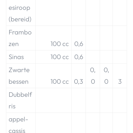
esiroop
(bereid)
Frambo
zen
100 cc
0,6
Sinas
100 cc
0,6
Zwarte
0,
0,
bessen
100 cc
0,3
0
0
3
Dubbelf
ris
appel-
cassis