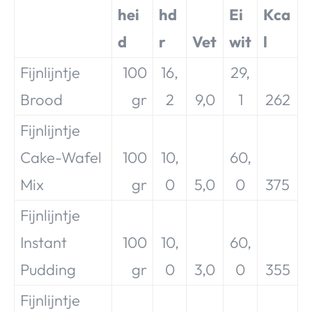
hei
hd
Ei
Kca
d
r
Vet
wit
l
Fijnlijntje
100
16,
29,
Brood
gr
2
9,0
1
262
Fijnlijntje
Cake-Wafel
100
10,
60,
Mix
gr
0
5,0
0
375
Fijnlijntje
Instant
100
10,
60,
Pudding
gr
0
3,0
0
355
Fijnlijntje