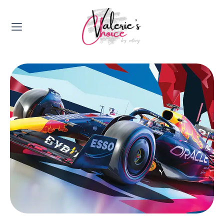
Valerie's Topics
Travel & Culture
Food & Drinks
Happyness & Opmerkelijk
Lifestyle, Sport & Duurzaamheid
Gadgets & Tech
Top 5 van Valerie
Health & Beauty
Huis & Tuin
Nieuws & Media