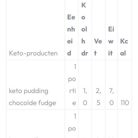
K
Ee
o
nh
ol
Ei
ei
h
Ve
w
Kc
Keto-producten
d
dr
t
it
al
1
po
keto pudding
rti
1,
2,
7,
chocolde fudge
e
0
5
0
110
1
po