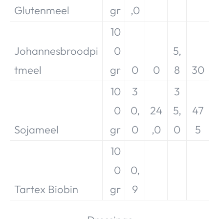
Glutenmeel
gr
,0
10
Johannesbroodpi
0
5,
tmeel
gr
0
0
8
30
10
3
3
0
0,
24
5,
47
Sojameel
gr
0
,0
0
5
10
0
0,
Tartex Biobin
gr
9