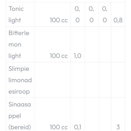
Tonic
0,
0,
0,
light
100 cc
0
0
0
0,8
Bitterle
mon
light
100 cc
1,0
Slimpie
limonad
esiroop
Sinaasa
ppel
(bereid)
100 cc
0,1
3