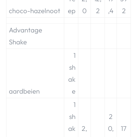
choco-hazelnoot
ep
0
2
,4
2
Advantage
Shake
1
sh
ak
aardbeien
e
1
sh
2
ak
2,
0,
17