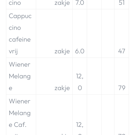
cino
zakje
7.0
51
Cappuc
cino
cafeine
vrij
zakje
6.0
47
Wiener
Melang
12,
e
zakje
0
79
Wiener
Melang
e Caf.
12,