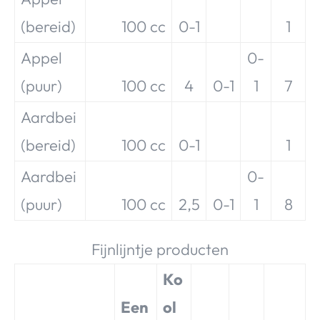
(bereid)
100 cc
0-1
1
Appel
0-
(puur)
100 cc
4
0-1
1
7
Aardbei
(bereid)
100 cc
0-1
1
Aardbei
0-
(puur)
100 cc
2,5
0-1
1
8
Fijnlijntje producten
Ko
Een
ol