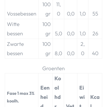
100
11,
Vossebessen
gr
0
0,0
1,0
55
Witte
100
bessen
gr
5,0
0,0
1,0
26
Zwarte
100
2,
bessen
gr
8,0
0,0
0
40
Groenten
Ko
Een
ol
Ei
Fase 1 max 3%
hei
hd
wi
Kca
koolh.
d
r
Vet
t
l