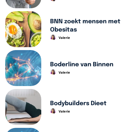
BNN zoekt mensen met
Obesitas
Valerie
Boderline van Binnen
Valerie
Bodybuilders Dieet
Valerie