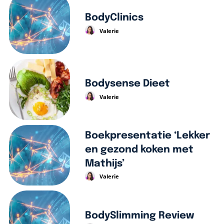
BodyClinics
Valerie
Bodysense Dieet
Valerie
Boekpresentatie ‘Lekker
en gezond koken met
Mathijs’
Valerie
BodySlimming Review