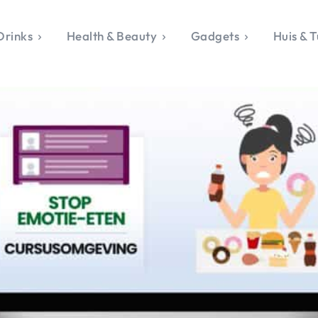
Drinks
Health & Beauty
Gadgets
Huis & T
VALERIE'S CHO
rie's Topics
Over Valerie
& Culture
Over Valerie
Food & Drinks
 Drinks
De Top 5
Health & Beauty
Gad
ess & Opmerkelijk
Contact
Huis & Tuin
Travel
Life
le, Sport &
aamheid
s & Tech
van Valerie
 & Beauty
Tuin
 & Media