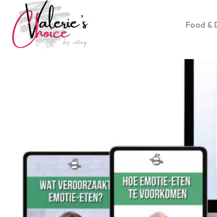
Food & 
Vale
Travel 
Food &
Happyn
Lifesty
Duurz
Gadget
Top 5 
Health
Huis & 
Nieuws