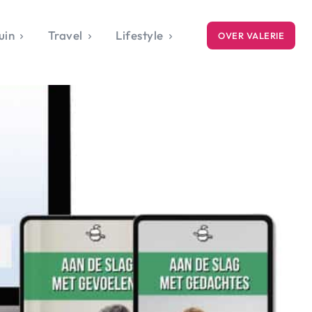
uin
Travel
Lifestyle
OVER VALERIE
ICE
gets
style