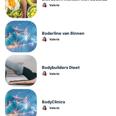
Valerie
Boderline van Binnen
Valerie
Bodybuilders Dieet
Valerie
BodyClinics
Valerie