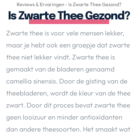
Over Valerie
Reviews & Ervaringen
Is Zwarte Thee Gezond?
Is Zwarte Thee Gezond?
Over Valerie
De Top 5
Zwarte thee is voor vele mensen lekker,
Contact
maar je hebt ook een groepje dat zwarte
VALERIE'S CHOICE
thee niet lekker vindt. Zwarte thee is
gemaakt van de bladeren genaamd
Food & Drinks
Health & Beauty
Gadgets
Huis & Tuin
camellia sinensis. Door de gisting van de
Travel
Lifestyle
theebladeren, wordt de kleur van de thee
zwart. Door dit proces bevat zwarte thee
geen looizuur en minder antioxidanten
dan andere theesoorten. Het smaakt wat