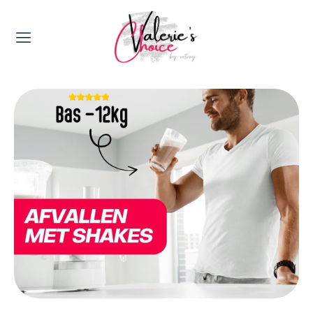
Valerie's Topics
Travel & Culture
Food & Drinks
Happyness & Opmerkelijk
Lifestyle, Sport & Duurzaamheid
Gadgets & Tech
Top 5 van Valerie
Health & Beauty
Huis & Tuin
Nieuws & Media