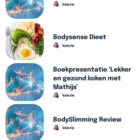
Valerie
Bodysense Dieet
Valerie
Boekpresentatie ‘Lekker
en gezond koken met
Mathijs’
Valerie
BodySlimming Review
Valerie