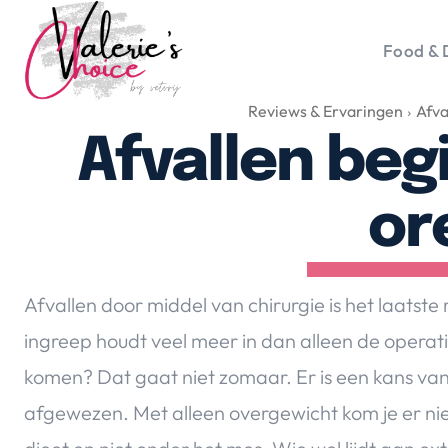
Food & 
Reviews & Ervaringen
Afva
Vale
Travel 
Afvallen beg
Food &
Happyn
or
Lifesty
Duurz
Gadget
Afvallen door middel van chirurgie is het laatst
Top 5 
ingreep houdt
veel meer in dan alleen de operati
Health
komen? Dat gaat niet zomaar. Er is een kans van
Huis & 
Nieuws
afgewezen. Met alleen overgewicht kom je er niet