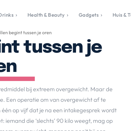
Drinks
Health & Beauty
Gadgets
Huis & T
VALERIE'S CHO
llen begint tussen je oren
rie's Topics
Over Valerie
& Culture
Over Valerie
int tussen je
Food & Drinks
 Drinks
De Top 5
Health & Beauty
Gad
ess & Opmerkelijk
Contact
Huis & Tuin
Travel
Life
en
le, Sport &
aamheid
s & Tech
e redmiddel bij extreem overgewicht. Maar de
van Valerie
e.
Een operatie om van overgewicht af te
 & Beauty
 één op vijf dat je na een intakegesprek wordt
Tuin
 & Media
: iemand die ‘slechts’ 90 kilo weegt, mag op