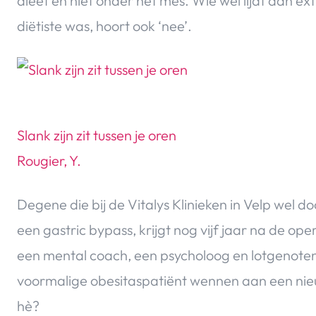
dieet en niet onder het mes. Wie wel lijdt aan e
diëtiste was, hoort ook ‘nee’.
Slank zijn zit tussen je oren
Rougier, Y.
Degene die bij de Vitalys Klinieken in Velp wel 
een gastric bypass, krijgt nog vijf jaar na de 
een mental coach, een psycholoog en lotgenoten
voormalige obesitaspatiënt wennen aan een nieuw
hè?