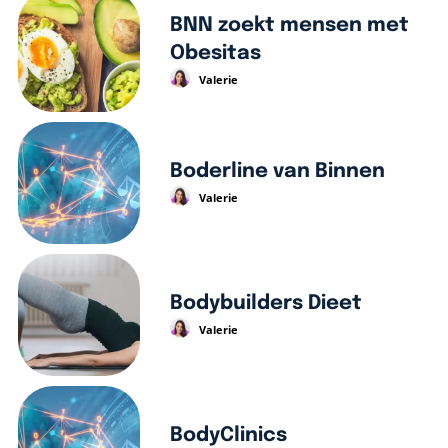
BNN zoekt mensen met
Obesitas
Valerie
Boderline van Binnen
Valerie
Bodybuilders Dieet
Valerie
BodyClinics