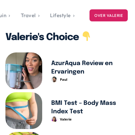
uin
Travel
Lifestyle
OVER VALERIE
ICE
Valerie's Choice
gets
style
AzurAqua Review en
Ervaringen
Paul
BMI Test – Body Mass
Index Test
Valerie