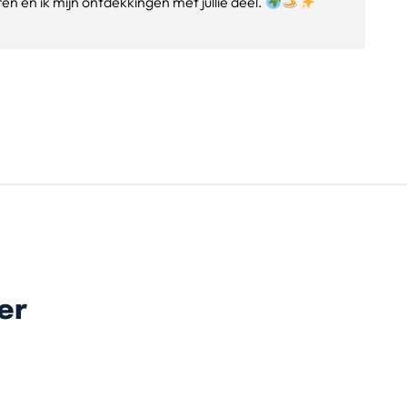
n en ik mijn ontdekkingen met jullie deel.
er