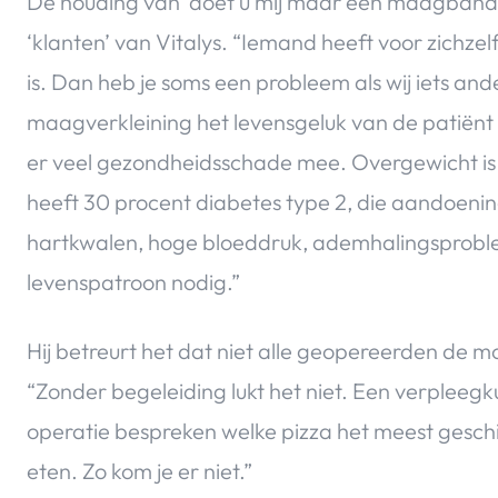
De houding van ‘doet u mij maar een maagband’, 
‘klanten’ van Vitalys. “Iemand heeft voor zichz
is. Dan heb je soms een probleem als wij iets and
maagverkleining het levensgeluk van de patiënt
er veel gezondheidsschade mee. Overgewicht is
heeft 30 procent diabetes type 2, die aandoening
hartkwalen, hoge bloeddruk, ademhalingsprob
levenspatroon nodig.”
Hij betreurt het dat niet alle geopereerden de m
“Zonder begeleiding lukt het niet. Een verpleeg
operatie bespreken welke pizza het meest geschik
eten. Zo kom je er niet.”