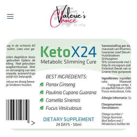
Valerie's Topics
Travel & Culture
Food & Drinks
Happyness & Opmerkelijk
Lifestyle, Sport & Duurzaamheid
Gadgets & Tech
Top 5 van Valerie
Health & Beauty
Huis & Tuin
Nieuws & Media