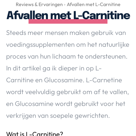
Over Valerie
Reviews & Ervaringen
Afvallen met L-Carnitine
Afvallen met L-Carnitine
Over Valerie
De Top 5
Steeds meer mensen maken gebruik van
Contact
voedingssupplementen om het natuurlijke
VALERIE'S CHOICE
proces van hun lichaam te ondersteunen.
In dit artikel ga ik dieper in op L-
Food & Drinks
Health & Beauty
Gadgets
Huis & Tuin
Carnitine en Glucosamine. L-Carnetine
Travel
Lifestyle
wordt veelvuldig gebruikt om af te vallen,
en Glucosamine wordt gebruikt voor het
verkrijgen van soepele gewrichten.
Wat is L-Carnitine?