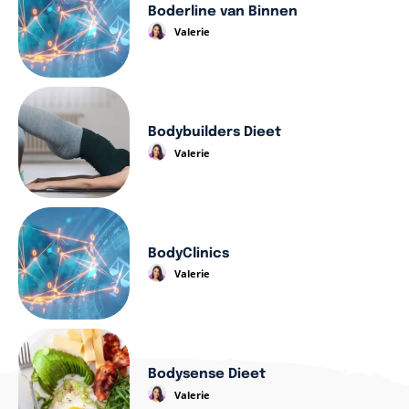
Boderline van Binnen
Valerie
Bodybuilders Dieet
Valerie
BodyClinics
Valerie
Bodysense Dieet
Valerie