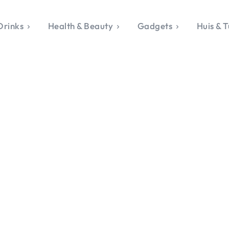
Drinks
Health & Beauty
Gadgets
Huis & T
VALERIE'S CHO
rie's Topics
Over Valerie
& Culture
Over Valerie
Food & Drinks
 Drinks
De Top 5
Health & Beauty
Gad
ess & Opmerkelijk
Contact
Huis & Tuin
Travel
Life
le, Sport &
aamheid
s & Tech
van Valerie
 & Beauty
Tuin
 & Media