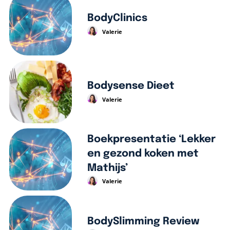
BodyClinics
Valerie
Bodysense Dieet
Valerie
Boekpresentatie ‘Lekker
en gezond koken met
Mathijs’
Valerie
BodySlimming Review