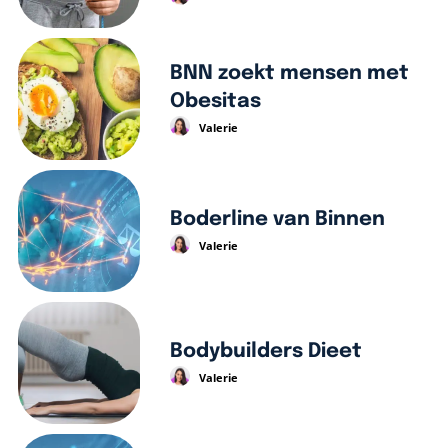
BNN zoekt mensen met
Obesitas
Valerie
Boderline van Binnen
Valerie
Bodybuilders Dieet
Valerie