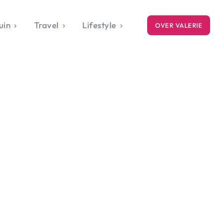
uin
Travel
Lifestyle
OVER VALERIE
ICE
gets
style