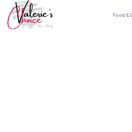
Food & 
Vale
Travel 
Food &
Happyn
Lifesty
Duurz
Gadget
Top 5 
Health
Huis & 
Nieuws