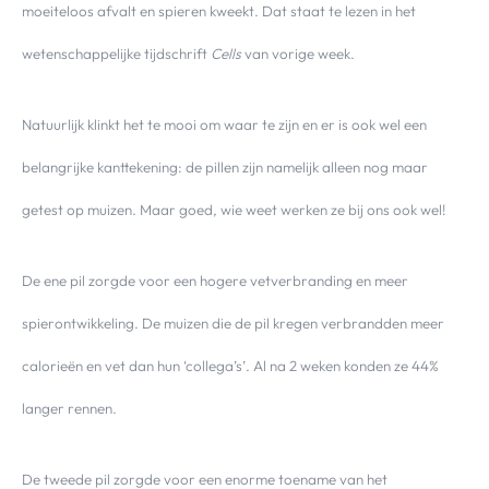
moeiteloos afvalt en spieren kweekt. Dat staat te lezen in het
Over Valerie
Over Valerie
wetenschappelijke tijdschrift
Cells
van vorige week.
De Top 5
Contact
Natuurlijk klinkt het te mooi om waar te zijn en er is ook wel een
belangrijke kanttekening: de pillen zijn namelijk alleen nog maar
VALERIE'S CHOICE
getest op muizen. Maar goed, wie weet werken ze bij ons ook wel!
Food & Drinks
Health & Beauty
Gadgets
Huis & Tuin
De ene pil zorgde voor een hogere vetverbranding en meer
Travel
Lifestyle
spierontwikkeling. De muizen die de pil kregen verbrandden meer
calorieën en vet dan hun ‘collega’s’. Al na 2 weken konden ze 44%
langer rennen.
De tweede pil zorgde voor een enorme toename van het