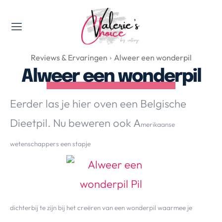
Valerie's Topics
Reviews & Ervaringen
Alweer een wonderpil
Travel & Culture
Alweer een wonderpil
Food & Drinks
Happyness & Opmerkelijk
Eerder las je hier oven een Belgische
Lifestyle, Sport & Duurzaamheid
Dieetpil. Nu beweren ook A
Gadgets & Tech
merikaanse
Top 5 van Valerie
wetenschappers een stapje
Health & Beauty
Huis & Tuin
Nieuws & Media
dichterbij te zijn bij het creëren van een wonderpil waarmee je