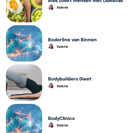
BNN zoekt mensen met Obesitas
Valerie
Boderline van Binnen
Valerie
Bodybuilders Dieet
Valerie
BodyClinics
Valerie