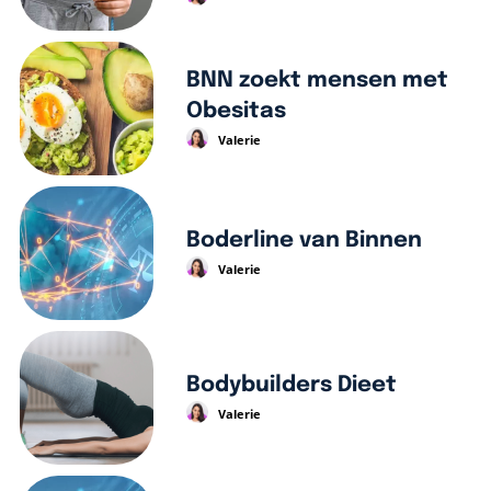
BNN zoekt mensen met
Obesitas
Valerie
Boderline van Binnen
Valerie
Bodybuilders Dieet
Valerie