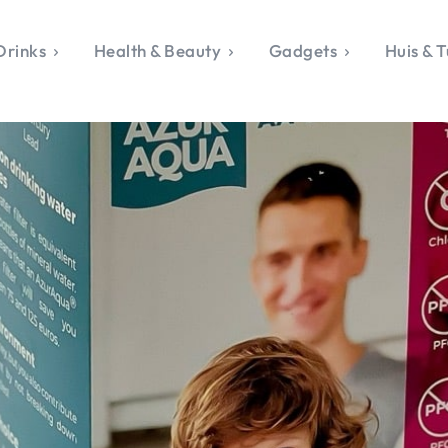
Drinks
Health & Beauty
Gadgets
Huis & T
VALERIE'S CHO
rie's Topics
Over Valerie
& Culture
Over Valerie
Food & Drinks
 Drinks
De Top 5
Health & Beauty
Gad
ess & Opmerkelijk
Contact
Huis & Tuin
Travel
Life
le, Sport &
aamheid
s & Tech
van Valerie
 & Beauty
Tuin
 & Media