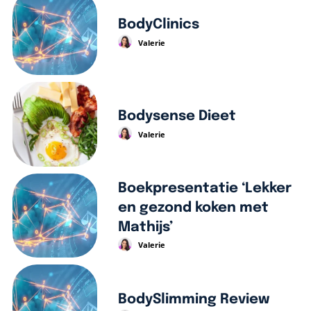
BodyClinics
Valerie
Bodysense Dieet
Valerie
Boekpresentatie ‘Lekker
en gezond koken met
Mathijs’
Valerie
BodySlimming Review