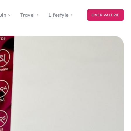
uin
Travel
Lifestyle
OVER VALERIE
ICE
gets
style