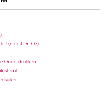
)
kt? (naast Dr. Oz)
 te Onderdrukken
lesterol
edsuiker