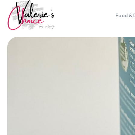
Food & 
Vale
Travel 
Food &
Happyn
Lifesty
Duurz
Gadget
Top 5 
Health
Huis & 
Nieuws