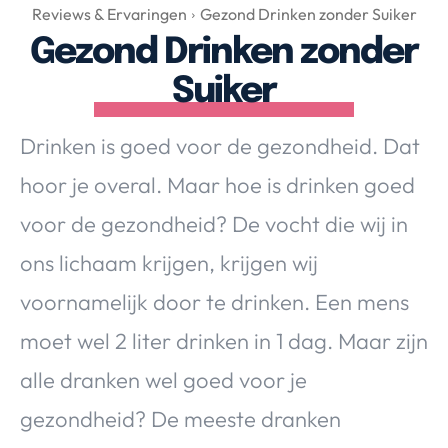
Over Valerie
Reviews & Ervaringen
Gezond Drinken zonder Suiker
Gezond Drinken zonder
Over Valerie
De Top 5
Suiker
Contact
Drinken is goed voor de gezondheid. Dat
VALERIE'S CHOICE
hoor je overal. Maar hoe is drinken goed
voor de gezondheid? De vocht die wij in
Food & Drinks
Health & Beauty
Gadgets
Huis & Tuin
ons lichaam krijgen, krijgen wij
Travel
Lifestyle
voornamelijk door te drinken. Een mens
moet wel 2 liter drinken in 1 dag. Maar zijn
alle dranken wel goed voor je
gezondheid? De meeste dranken