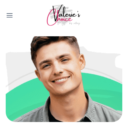
Valerie's Topics
Travel & Culture
Food & Drinks
Happyness & Opmerkelijk
Lifestyle, Sport & Duurzaamheid
Gadgets & Tech
Top 5 van Valerie
Health & Beauty
Huis & Tuin
Nieuws & Media