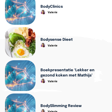
BodyClinics
Valerie
Bodysense Dieet
Valerie
Boekpresentatie ‘Lekker en
gezond koken met Mathijs’
Valerie
BodySlimming Review
Valerie