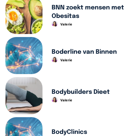
BNN zoekt mensen met
Obesitas
Valerie
Boderline van Binnen
Valerie
Bodybuilders Dieet
Valerie
BodyClinics