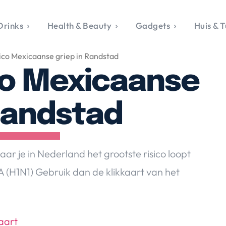
Drinks
Health & Beauty
Gadgets
Huis & T
VALERIE'S CHO
ico Mexicaanse griep in Randstad
rie's Topics
Over Valerie
& Culture
Over Valerie
co Mexicaanse
Food & Drinks
 Drinks
De Top 5
Health & Beauty
Gad
ess & Opmerkelijk
Contact
Huis & Tuin
Travel
Life
 Randstad
le, Sport &
aamheid
s & Tech
r je in Nederland het grootste risico loopt
van Valerie
 (H1N1) Gebruik dan de klikkaart van het
 & Beauty
Tuin
 & Media