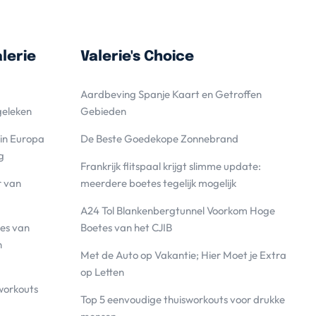
lerie
Valerie's Choice
Aardbeving Spanje Kaart en Getroffen
geleken
Gebieden
 in Europa
De Beste Goedekope Zonnebrand
g
Frankrijk flitspaal krijgt slimme update:
r van
meerdere boetes tegelijk mogelijk
A24 Tol Blankenbergtunnel Voorkom Hoge
es van
Boetes van het CJIB
n
Met de Auto op Vakantie; Hier Moet je Extra
op Letten
workouts
Top 5 eenvoudige thuisworkouts voor drukke