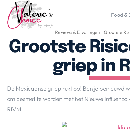
Food & 
Reviews & Ervaringen
Grootste Ris
Vale
Travel 
Grootste Risi
Food &
Happyn
griep in
Lifesty
Duurz
Gadget
De Mexicaanse griep rukt op! Ben je benieuwd waa
Top 5 
om besmet te worden met het Nieuwe Influenza A
Health
RIVM.
Huis & 
Nieuws