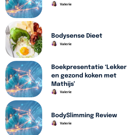
Valerie
Bodysense Dieet
Valerie
Boekpresentatie ‘Lekker
en gezond koken met
Mathijs’
Valerie
BodySlimming Review
Valerie