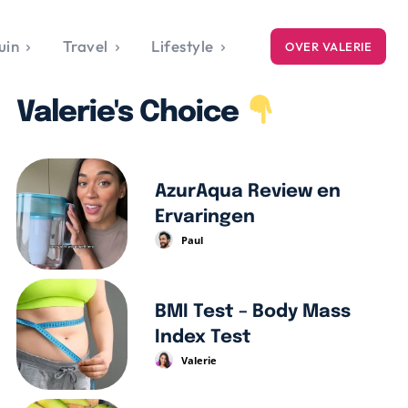
uin
Travel
Lifestyle
OVER VALERIE
ICE
Valerie's Choice
gets
style
AzurAqua Review en
Ervaringen
Paul
BMI Test – Body Mass
Index Test
Valerie