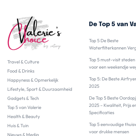
De Top 5 van Va
Top 5 De Beste
Waterfilterkannen Ver
Top 5 must-visit steden
Travel & Culture
voor een weekendje we
Food & Drinks
Top 5: De Beste Airfrye
Happyness & Opmerkelijk
2025
Lifestyle, Sport & Duurzaamheid
De Top 5 Beste Oordopj
Gadgets & Tech
2025 – Kwaliteit, Prijs e
Top 5 van Valerie
Specificaties
Health & Beauty
Top 5 eenvoudige thuis
Huis & Tuin
voor drukke mensen
Nieuws & Media