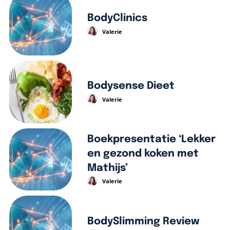
BodyClinics
Valerie
Bodysense Dieet
Valerie
Boekpresentatie ‘Lekker
en gezond koken met
Mathijs’
Valerie
BodySlimming Review