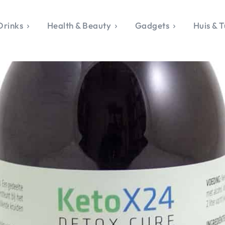
Drinks
Health & Beauty
Gadgets
Huis & T
VALERIE'S CHO
rie's Topics
Over Valerie
& Culture
Over Valerie
Food & Drinks
 Drinks
De Top 5
Health & Beauty
Gad
ess & Opmerkelijk
Contact
Huis & Tuin
Travel
Life
le, Sport &
aamheid
s & Tech
van Valerie
 & Beauty
Tuin
 & Media