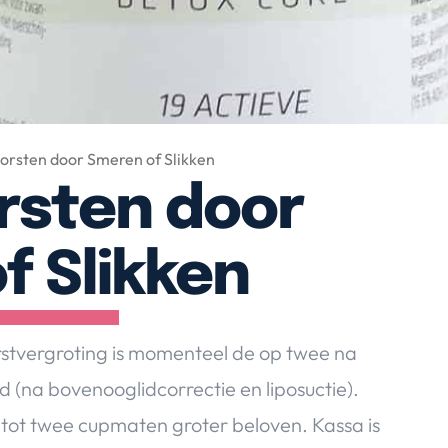
orsten door Smeren of Slikken
rsten door
f Slikken
rstvergroting is momenteel de op twee na
d (na bovenooglidcorrectie en liposuctie).
n tot twee cupmaten groter beloven. Kassa is