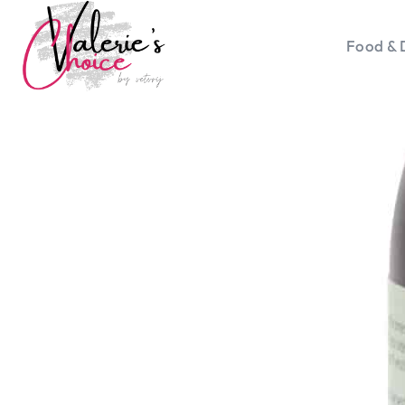
Food & 
Vale
Travel 
Food &
Happyn
Lifesty
Duurz
Gadget
Top 5 
Health
Huis & 
Nieuws