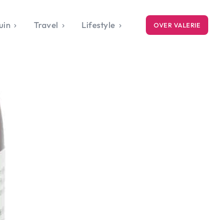
uin
Travel
Lifestyle
OVER VALERIE
ICE
gets
style