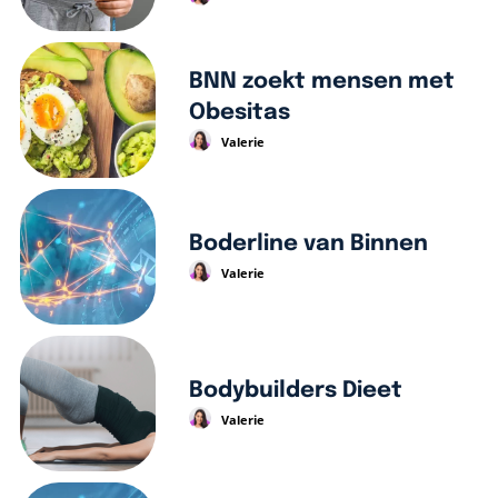
BNN zoekt mensen met
Obesitas
Valerie
Boderline van Binnen
Valerie
Bodybuilders Dieet
Valerie