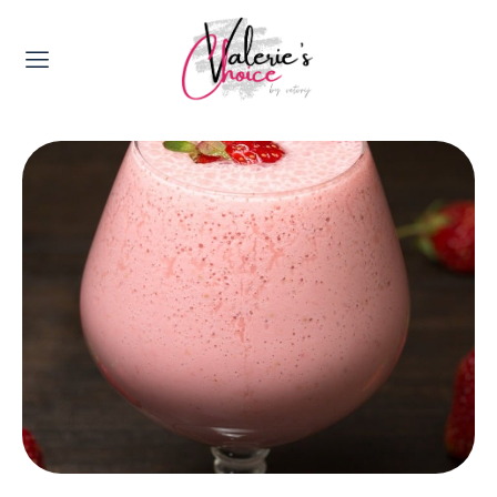
Valerie's Topics
Travel & Culture
Food & Drinks
Happyness & Opmerkelijk
Lifestyle, Sport & Duurzaamheid
Gadgets & Tech
Top 5 van Valerie
Health & Beauty
Huis & Tuin
Nieuws & Media