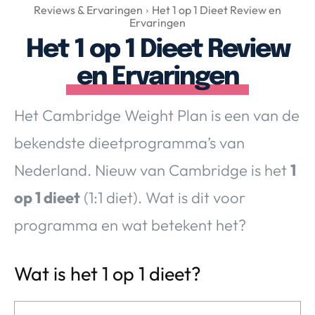
Over Valerie
Reviews & Ervaringen
Het 1 op 1 Dieet Review en
Ervaringen
Over Valerie
Het 1 op 1 Dieet Review
De Top 5
en Ervaringen
Contact
Het Cambridge Weight Plan is een van de
VALERIE'S CHOICE
bekendste dieetprogramma’s van
Food & Drinks
Health & Beauty
Gadgets
Huis & Tuin
Nederland. Nieuw van Cambridge is het
1
Travel
Lifestyle
op 1 dieet
(1:1 diet). Wat is dit voor
programma en wat betekent het?
Wat is het 1 op 1 dieet?