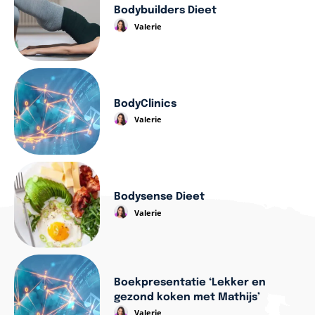
Bodybuilders Dieet
Valerie
BodyClinics
Valerie
Bodysense Dieet
Valerie
Boekpresentatie ‘Lekker en
gezond koken met Mathijs’
Valerie