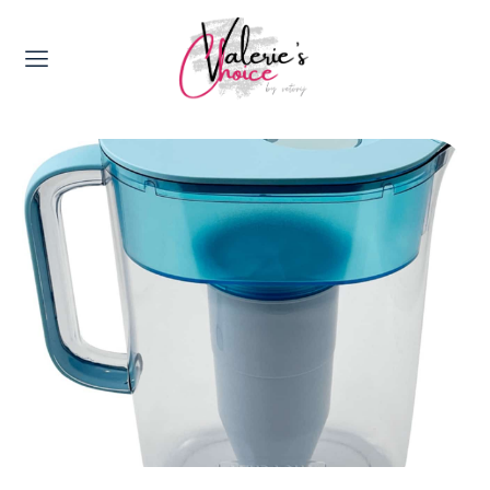
Valerie's Topics
Travel & Culture
Food & Drinks
Happyness & Opmerkelijk
Lifestyle, Sport & Duurzaamheid
Gadgets & Tech
Top 5 van Valerie
Health & Beauty
Huis & Tuin
Nieuws & Media