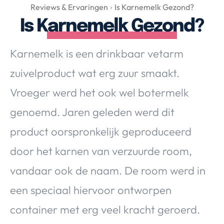
Over Valerie
Reviews & Ervaringen
Is Karnemelk Gezond?
Is Karnemelk Gezond?
Over Valerie
De Top 5
Karnemelk is een drinkbaar vetarm
Contact
zuivelproduct wat erg zuur smaakt.
VALERIE'S CHOICE
Vroeger werd het ook wel botermelk
genoemd. Jaren geleden werd dit
Food & Drinks
Health & Beauty
Gadgets
Huis & Tuin
product oorspronkelijk geproduceerd
Travel
Lifestyle
door het karnen van verzuurde room,
vandaar ook de naam. De room werd in
een speciaal hiervoor ontworpen
container met erg veel kracht geroerd.