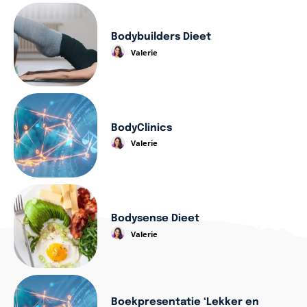
Bodybuilders Dieet
Valerie
BodyClinics
Valerie
Bodysense Dieet
Valerie
Boekpresentatie ‘Lekker en